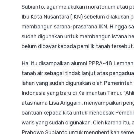
Mint
Subianto, agar melakukan moratorium atau 
Pres
Ibu Kota Nusantara (IKN) sebelum dilakukan
Prab
membangun sarana-prasarana IKN. Hingga saat
Laku
sudah digunakan untuk membangun istana nega
Mora
belum dibayar kepada pemilik tanah tersebut.
Pemb
Ibu
Hal itu disampaikan alumni PPRA-48 Lemhanna
Kota
tanah air sebagai tindak lanjut atas pengadua
Nusa
lahan yang sudah digunakan oleh Pemerintah
Indonesia yang baru di Kalimantan Timur. “Ah
atas nama Lisa Anggaini, menyampaikan pen
bantuan kepada kita untuk mendesak Pemerin
waris yang sudah digunakan. Oleh karena itu,
Prabowo Subianto untuk menghentikan seme