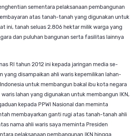
a
penghentian sementara pelaksanaan pembangunan
iden
 pembayaran atas tanah-tanah yang digunakan untuk
owo
 ini, tanah seluas 2.806 hektar milik warga yang
kan
ra dan puluhan bangunan serta fasilitas lainnya
torium
anguan
s RI tahun 2012 ini kepada jaringan media se-
n yang disampaikan ahli waris kepemilikan lahan-
ntara
 Indonesia untuk membangun bakal ibu kota negara
li waris lahan yang digunakan untuk membangun IKN,
gaduan kepada PPWI Nasional dan meminta
tah membayarkan ganti rugi atas tanah-tanah ahli
 atas nama ahli waris saya meminta Presiden
ntara pelaksanaan pembangunan IKN hingga