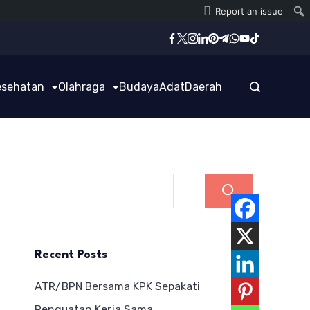
Report an issue
esehatan
Olahraga
Budaya
Adat
Daerah
Cari
Recent Posts
ATR/BPN Bersama KPK Sepakati
Penguatan Kerja Sama