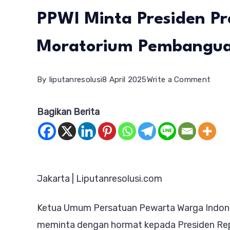
PPWI Minta Presiden P
Moratorium Pembangua
on
By
liputanresolusi
8 April 2025
Write a Comment
Teri
Bagikan Berita
Peng
Ahli
Waris
Tana
Jakarta | Liputanresolusi.com
IKN,
Ketu
Ketua Umum Persatuan Pewarta Warga Indones
PPWI
meminta dengan hormat kepada Presiden Repu