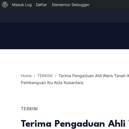
Tentang
Masuk Log
Daftar
Elementor Debugger
Skip
WordPress
to
content
Home
TERKINI
Terima Pengaduan Ahli Waris Tanah 
Pembanguan Ibu Kota Nusantara
TERKINI
Terima Pengaduan Ahli