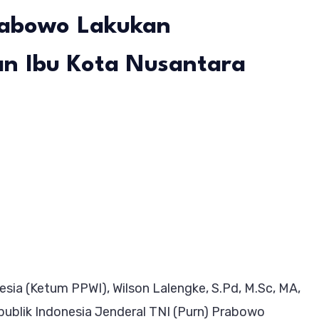
rabowo Lakukan
n Ibu Kota Nusantara
ma
aduan
h
m
ia (Ketum PPWI), Wilson Lalengke, S.Pd, M.Sc, MA,
blik Indonesia Jenderal TNI (Purn) Prabowo