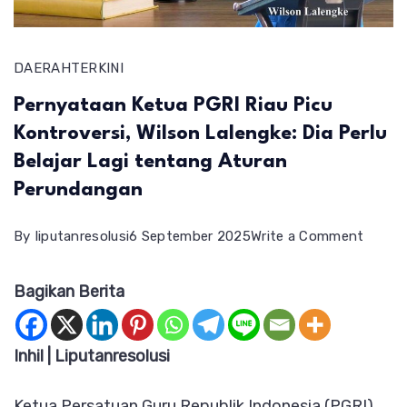
DAERAH
TERKINI
Pernyataan Ketua PGRI Riau Picu
Kontroversi, Wilson Lalengke: Dia Perlu
Belajar Lagi tentang Aturan
Perundangan
on
By
liputanresolusi
6 September 2025
Write a Comment
Perny
Bagikan Berita
Ketua
PGRI
Riau
Inhil | Liputanresolusi
Picu
Ketua Persatuan Guru Republik Indonesia (PGRI)
Kontro