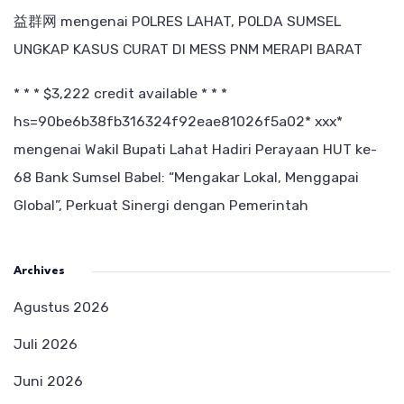
益群网
mengenai
POLRES LAHAT, POLDA SUMSEL
UNGKAP KASUS CURAT DI MESS PNM MERAPI BARAT
* * * $3,222 credit available * * *
hs=90be6b38fb316324f92eae81026f5a02* ххх*
mengenai
Wakil Bupati Lahat Hadiri Perayaan HUT ke-
68 Bank Sumsel Babel: “Mengakar Lokal, Menggapai
Global”, Perkuat Sinergi dengan Pemerintah
Archives
Agustus 2026
Juli 2026
Juni 2026