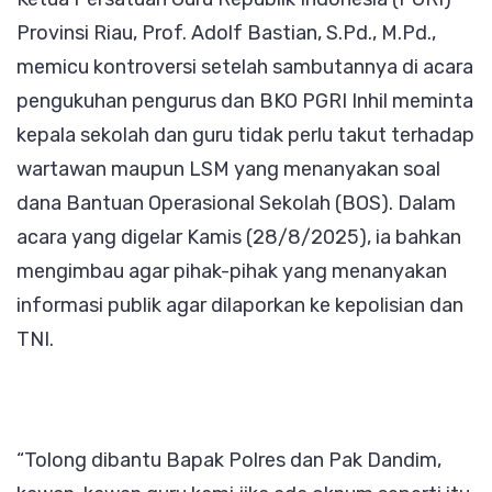
Provinsi Riau, Prof. Adolf Bastian, S.Pd., M.Pd.,
Wilson
memicu kontroversi setelah sambutannya di acara
Laleng
pengukuhan pengurus dan BKO PGRI Inhil meminta
Dia
kepala sekolah dan guru tidak perlu takut terhadap
Perlu
wartawan maupun LSM yang menanyakan soal
Belajar
dana Bantuan Operasional Sekolah (BOS). Dalam
Lagi
acara yang digelar Kamis (28/8/2025), ia bahkan
tenta
mengimbau agar pihak-pihak yang menanyakan
Atura
informasi publik agar dilaporkan ke kepolisian dan
Perun
TNI.
“Tolong dibantu Bapak Polres dan Pak Dandim,