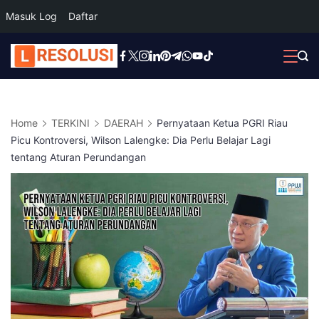
Masuk Log
Daftar
Skip
to
content
Home
TERKINI
DAERAH
Pernyataan Ketua PGRI Riau
Picu Kontroversi, Wilson Lalengke: Dia Perlu Belajar Lagi
tentang Aturan Perundangan