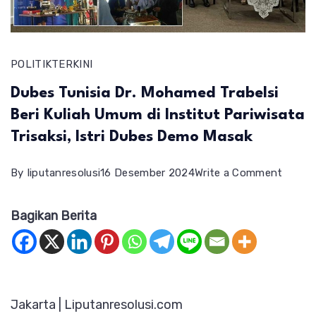
POLITIK
TERKINI
Dubes Tunisia Dr. Mohamed Trabelsi
Beri Kuliah Umum di Institut Pariwisata
Trisaksi, Istri Dubes Demo Masak
on
By
liputanresolusi
16 Desember 2024
Write a Comment
Dubes
Bagikan Berita
Tunisi
Dr.
Moha
Trabels
Jakarta | Liputanresolusi.com
Beri