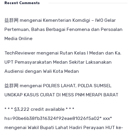
Recent Comments
益群网
mengenai
Kementerian Komdigi – IWO Gelar
Pertemuan, Bahas Berbagai Fenomena dan Persoalan
Media Online
TechReviewer
mengenai
Rutan Kelas I Medan dan Ka.
UPT Pemasyarakatan Medan Sekitar Laksanakan
Audiensi dengan Wali Kota Medan
益群网
mengenai
POLRES LAHAT, POLDA SUMSEL
UNGKAP KASUS CURAT DI MESS PNM MERAPI BARAT
* * * $3,222 credit available * * *
hs=90be6b38fb316324f92eae81026f5a02* ххх*
mengenai
Wakil Bupati Lahat Hadiri Perayaan HUT ke-