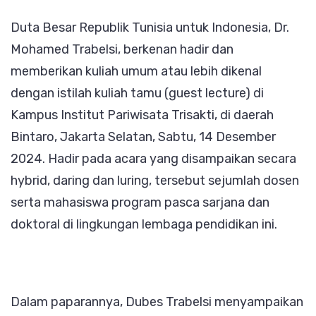
Kuliah
Duta Besar Republik Tunisia untuk Indonesia, Dr.
Umum
Mohamed Trabelsi, berkenan hadir dan
di
memberikan kuliah umum atau lebih dikenal
Institu
dengan istilah kuliah tamu (guest lecture) di
Pariwi
Kampus Institut Pariwisata Trisakti, di daerah
Trisaks
Bintaro, Jakarta Selatan, Sabtu, 14 Desember
Istri
2024. Hadir pada acara yang disampaikan secara
Dubes
hybrid, daring dan luring, tersebut sejumlah dosen
Demo
serta mahasiswa program pasca sarjana dan
Masak
doktoral di lingkungan lembaga pendidikan ini.
Dalam paparannya, Dubes Trabelsi menyampaikan