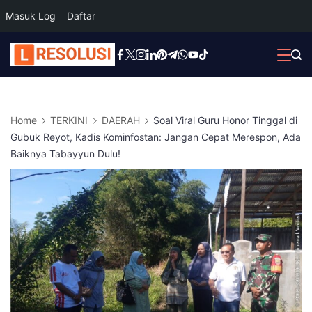
Masuk Log
Daftar
Skip
to
content
Home
TERKINI
DAERAH
Soal Viral Guru Honor Tinggal di
Gubuk Reyot, Kadis Kominfostan: Jangan Cepat Merespon, Ada
Baiknya Tabayyun Dulu!