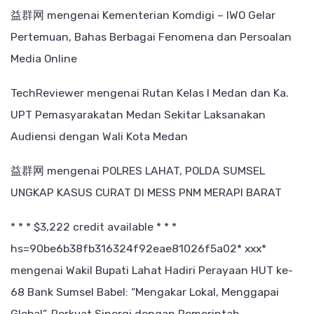
益群网
mengenai
Kementerian Komdigi – IWO Gelar
Pertemuan, Bahas Berbagai Fenomena dan Persoalan
Media Online
TechReviewer
mengenai
Rutan Kelas I Medan dan Ka.
UPT Pemasyarakatan Medan Sekitar Laksanakan
Audiensi dengan Wali Kota Medan
益群网
mengenai
POLRES LAHAT, POLDA SUMSEL
UNGKAP KASUS CURAT DI MESS PNM MERAPI BARAT
* * * $3,222 credit available * * *
hs=90be6b38fb316324f92eae81026f5a02* ххх*
mengenai
Wakil Bupati Lahat Hadiri Perayaan HUT ke-
68 Bank Sumsel Babel: “Mengakar Lokal, Menggapai
Global”, Perkuat Sinergi dengan Pemerintah