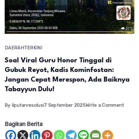
DAERAH
TERKINI
Soal Viral Guru Honor Tinggal di
Gubuk Reyot, Kadis Kominfostan:
Jangan Cepat Merespon, Ada Baiknya
Tabayyun Dulu!
on
By
liputanresolusi
7 September 2025
Write a Comment
Soal
Bagikan Berita
Viral
Guru