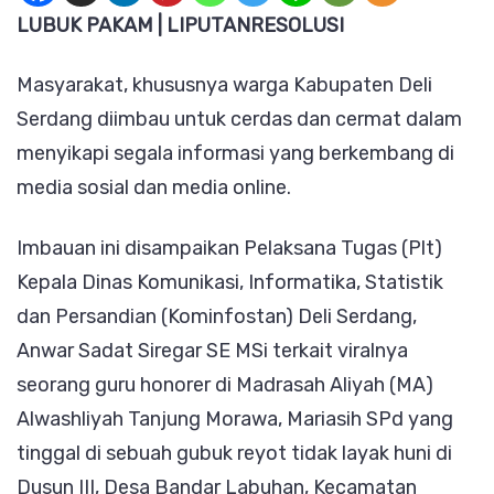
Honor
LUBUK PAKAM | LIPUTANRESOLUSI
Tingga
Masyarakat, khususnya warga Kabupaten Deli
di
Serdang diimbau untuk cerdas dan cermat dalam
Gubuk
menyikapi segala informasi yang berkembang di
Reyot,
media sosial dan media online.
Kadis
Komin
Imbauan ini disampaikan Pelaksana Tugas (Plt)
Janga
Kepala Dinas Komunikasi, Informatika, Statistik
Cepat
dan Persandian (Kominfostan) Deli Serdang,
Meres
Anwar Sadat Siregar SE MSi terkait viralnya
Ada
seorang guru honorer di Madrasah Aliyah (MA)
Baikny
Alwashliyah Tanjung Morawa, Mariasih SPd yang
Tabay
tinggal di sebuah gubuk reyot tidak layak huni di
Dulu!
Dusun III, Desa Bandar Labuhan, Kecamatan