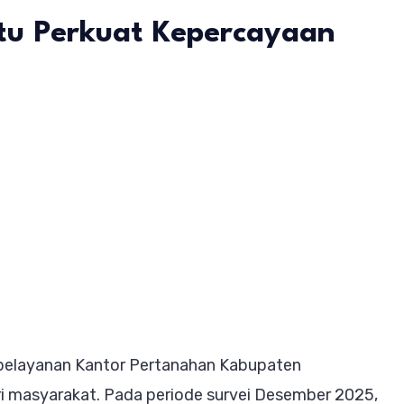
u Perkuat Kepercayaan
n
edikat
n
ai
mpurna,
ntor
rtanahan
a pelayanan Kantor Pertanahan Kabupaten
buhanbatu
i masyarakat. Pada periode survei Desember 2025,