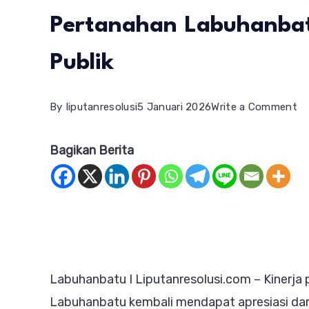
Pertanahan Labuhanbat
Publik
o
By
liputanresolusi
5 Januari 2026
Write a Comment
Pr
Bagikan Berita
A
da
Nil
Se
Ka
Pe
Labuhanbatu I Liputanresolusi.com – Kinerj
La
Labuhanbatu kembali mendapat apresiasi dar