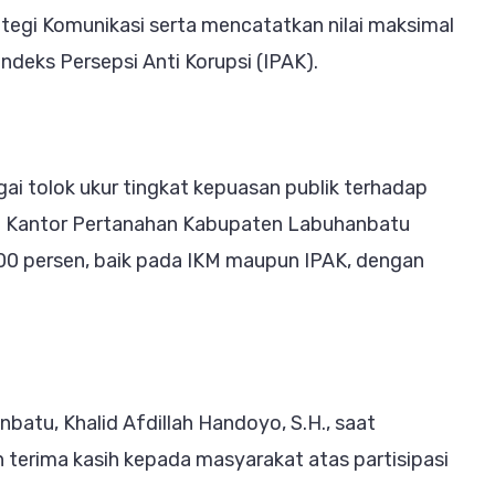
rkuat
ategi Komunikasi serta mencatatkan nilai maksimal
percayaan
deks Persepsi Anti Korupsi (IPAK).
blik
i tolok ukur tingkat kepuasan publik terhadap
an Kantor Pertanahan Kabupaten Labuhanbatu
100 persen, baik pada IKM maupun IPAK, dengan
atu, Khalid Afdillah Handoyo, S.H., saat
 terima kasih kepada masyarakat atas partisipasi