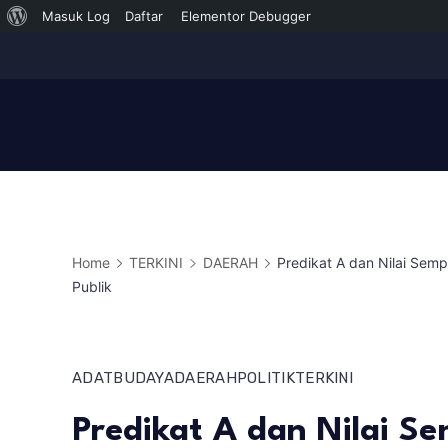
Tentang
Masuk Log
Daftar
Elementor Debugger
Skip
WordPress
to
content
Home
TERKINI
DAERAH
Predikat A dan Nilai Sem
Publik
ADAT
BUDAYA
DAERAH
POLITIK
TERKINI
Predikat A dan Nilai S