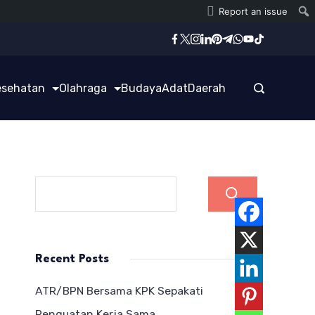
Report an issue
esehatan
Olahraga
Budaya
Adat
Daerah
Cari
Recent Posts
ATR/BPN Bersama KPK Sepakati
Penguatan Kerja Sama