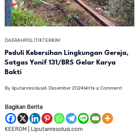
DAERAH
POLITIK
TERKINI
Peduli Kebersihan Lingkungan Gereja,
Satgas Yonif 131/BRS Gelar Karya
Bakti
on
By
liputanresolusi
6 Desember 2024
Write a Comment
Peduli
Bagikan Berita
Kebers
Lingku
Gereja,
KEEROM | Liputanresolusi.com
Satgas