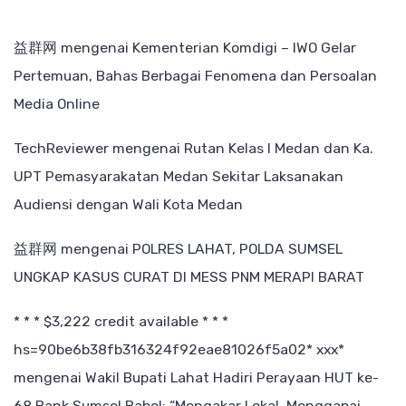
益群网
mengenai
Kementerian Komdigi – IWO Gelar
Pertemuan, Bahas Berbagai Fenomena dan Persoalan
Media Online
TechReviewer
mengenai
Rutan Kelas I Medan dan Ka.
UPT Pemasyarakatan Medan Sekitar Laksanakan
Audiensi dengan Wali Kota Medan
益群网
mengenai
POLRES LAHAT, POLDA SUMSEL
UNGKAP KASUS CURAT DI MESS PNM MERAPI BARAT
* * * $3,222 credit available * * *
hs=90be6b38fb316324f92eae81026f5a02* ххх*
mengenai
Wakil Bupati Lahat Hadiri Perayaan HUT ke-
68 Bank Sumsel Babel: “Mengakar Lokal, Menggapai