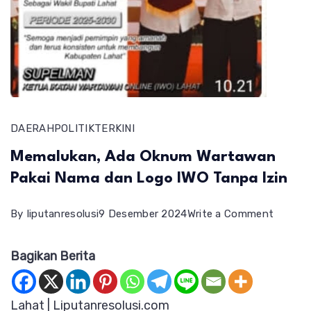
DAERAH
POLITIK
TERKINI
Memalukan, Ada Oknum Wartawan
Pakai Nama dan Logo IWO Tanpa Izin
on
By
liputanresolusi
9 Desember 2024
Write a Comment
Memalu
Bagikan Berita
Ada
Oknum
Wartaw
Lahat | Liputanresolusi.com