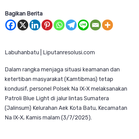
Patroli
Bagikan Berita
Blue
Light,
Personel
Polsek
Labuhanbatu | Liputanresolusi.com
Na
IX-
Dalam rangka menjaga situasi keamanan dan
X
ketertiban masyarakat (Kamtibmas) tetap
Pastikan
kondusif, personel Polsek Na IX-X melaksanakan
Situasi
Patroli Blue Light di jalur lintas Sumatera
Kamtibmas
(Jalinsum) Kelurahan Aek Kota Batu, Kecamatan
Aman
Na IX-X, Kamis malam (3/7/2025).
di
Jalinsum
Aek