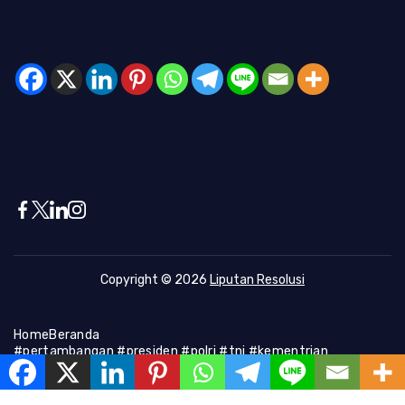
Copyright © 2026
Liputan Resolusi
Home
Beranda
#pertambangan #presiden #polri #tni #kementrian
#presiden #Kapolri #indonesia