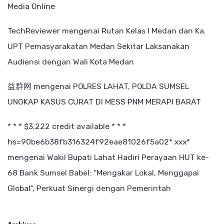
Media Online
TechReviewer
mengenai
Rutan Kelas I Medan dan Ka.
UPT Pemasyarakatan Medan Sekitar Laksanakan
Audiensi dengan Wali Kota Medan
益群网
mengenai
POLRES LAHAT, POLDA SUMSEL
UNGKAP KASUS CURAT DI MESS PNM MERAPI BARAT
* * * $3,222 credit available * * *
hs=90be6b38fb316324f92eae81026f5a02* ххх*
mengenai
Wakil Bupati Lahat Hadiri Perayaan HUT ke-
68 Bank Sumsel Babel: “Mengakar Lokal, Menggapai
Global”, Perkuat Sinergi dengan Pemerintah