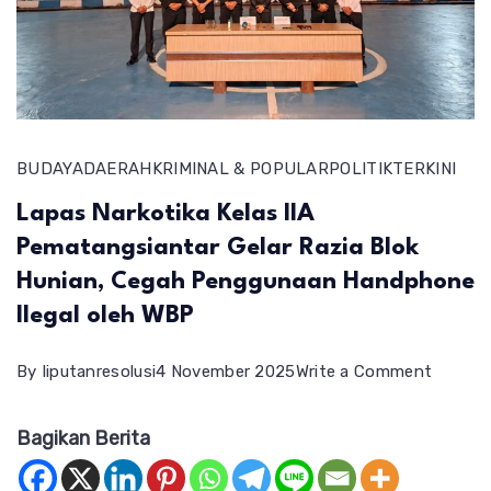
BUDAYA
DAERAH
KRIMINAL & POPULAR
POLITIK
TERKINI
Lapas Narkotika Kelas IIA
Pematangsiantar Gelar Razia Blok
Hunian, Cegah Penggunaan Handphone
Ilegal oleh WBP
on
By
liputanresolusi
4 November 2025
Write a Comment
Lapas
Bagikan Berita
Narkoti
Kelas