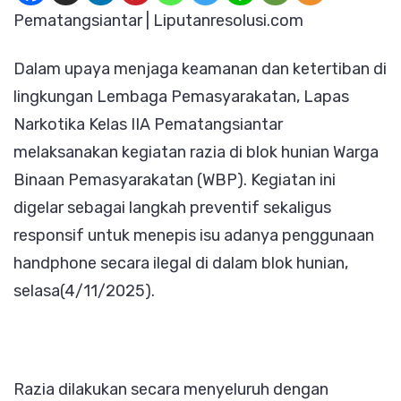
IIA
Pematangsiantar | Liputanresolusi.com
Pemata
Dalam upaya menjaga keamanan dan ketertiban di
Gelar
lingkungan Lembaga Pemasyarakatan, Lapas
Razia
Narkotika Kelas IIA Pematangsiantar
Blok
melaksanakan kegiatan razia di blok hunian Warga
Hunian,
Binaan Pemasyarakatan (WBP). Kegiatan ini
Cegah
digelar sebagai langkah preventif sekaligus
Penggu
responsif untuk menepis isu adanya penggunaan
Handp
handphone secara ilegal di dalam blok hunian,
Ilegal
selasa(4/11/2025).
oleh
WBP
Razia dilakukan secara menyeluruh dengan