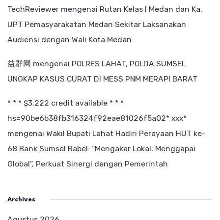
TechReviewer
mengenai
Rutan Kelas I Medan dan Ka.
UPT Pemasyarakatan Medan Sekitar Laksanakan
Audiensi dengan Wali Kota Medan
益群网
mengenai
POLRES LAHAT, POLDA SUMSEL
UNGKAP KASUS CURAT DI MESS PNM MERAPI BARAT
* * * $3,222 credit available * * *
hs=90be6b38fb316324f92eae81026f5a02* ххх*
mengenai
Wakil Bupati Lahat Hadiri Perayaan HUT ke-
68 Bank Sumsel Babel: “Mengakar Lokal, Menggapai
Global”, Perkuat Sinergi dengan Pemerintah
Archives
Agustus 2026