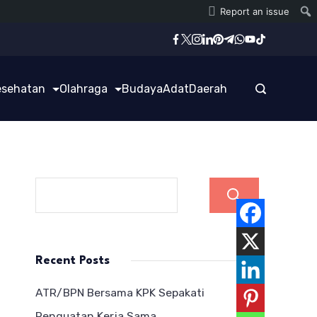
Report an issue
esehatan
Olahraga
Budaya
Adat
Daerah
Cari
Recent Posts
ATR/BPN Bersama KPK Sepakati
Penguatan Kerja Sama