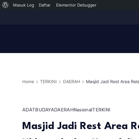
Tentang
Masuk Log
Daftar
Elementor Debugger
Skip
WordPress
to
content
Home
TERKINI
DAERAH
Masjid Jadi Rest Area R
ADAT
BUDAYA
DAERAH
Nasional
TERKINI
Masjid Jadi Rest Area