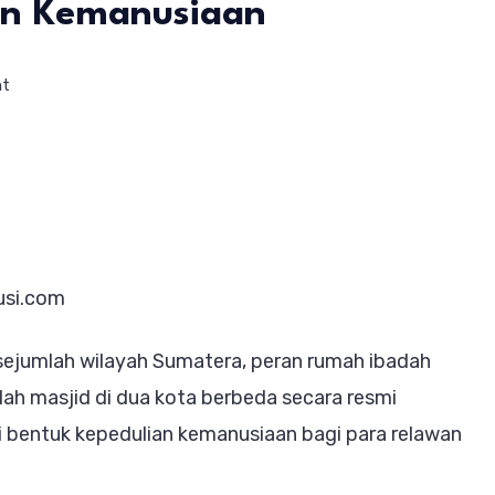
an Kemanusiaan
on
nt
Masjid
Jadi
Rest
Area
Relawan
usi.com
Sumatera,
Wujud
sejumlah wilayah Sumatera, peran rumah ibadah
Ukhuwah
lah masjid di dua kota berbeda secara resmi
dan
bentuk kepedulian kemanusiaan bagi para relawan
Kepedulian
Kemanusiaan