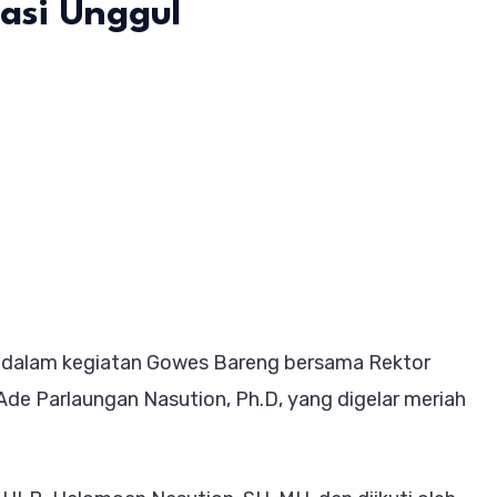
asi Unggul
es
is
ama
or
n dalam kegiatan Gowes Bareng bersama Rektor
p
Ade Parlaungan Nasution, Ph.D, yang digelar meriah
k
rasi