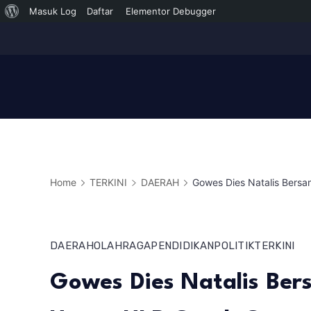
Tentang
Masuk Log
Daftar
Elementor Debugger
Skip
WordPress
to
content
Home
TERKINI
DAERAH
Gowes Dies Natalis Bersa
DAERAH
OLAHRAGA
PENDIDIKAN
POLITIK
TERKINI
Gowes Dies Natalis Ber