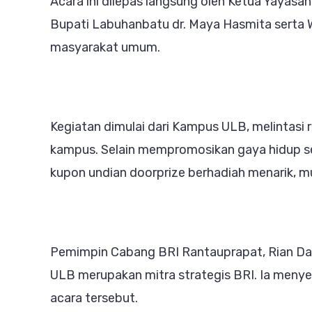
Acara ini dilepas langsung oleh Ketua Yayasa
Ungg
Bupati Labuhanbatu dr. Maya Hasmita serta W
masyarakat umum.
Kegiatan dimulai dari Kampus ULB, melintasi r
kampus. Selain mempromosikan gaya hidup se
kupon undian doorprize berhadiah menarik, mula
Pemimpin Cabang BRI Rantauprapat, Rian D
ULB merupakan mitra strategis BRI. Ia menye
acara tersebut.