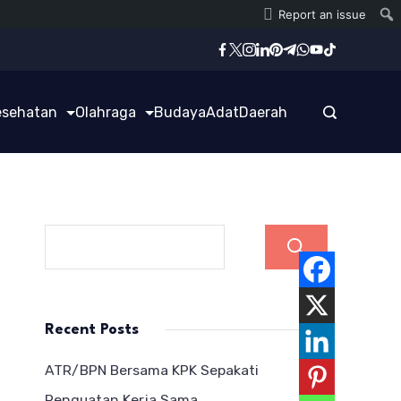
Report an issue
esehatan
Olahraga
Budaya
Adat
Daerah
Cari
Recent Posts
ATR/BPN Bersama KPK Sepakati
Penguatan Kerja Sama