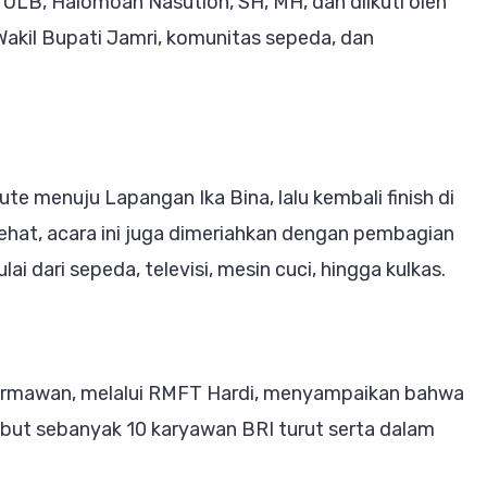
n ULB, Halomoan Nasution, SH, MH, dan diikuti oleh
ul
akil Bupati Jamri, komunitas sepeda, dan
ute menuju Lapangan Ika Bina, lalu kembali finish di
hat, acara ini juga dimeriahkan dengan pembagian
i dari sepeda, televisi, mesin cuci, hingga kulkas.
armawan, melalui RMFT Hardi, menyampaikan bahwa
but sebanyak 10 karyawan BRI turut serta dalam