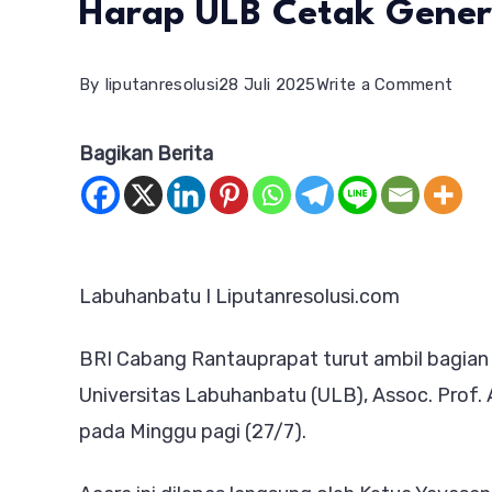
Harap ULB Cetak Gener
on
By
liputanresolusi
28 Juli 2025
Write a Comment
Gow
Bagikan Berita
Dies
Natal
Bers
Rekt
Labuhanbatu I Liputanresolusi.com
ULB,
BRI
BRI Cabang Rantauprapat turut ambil bagia
Hara
Universitas Labuhanbatu (ULB), Assoc. Prof. 
ULB
pada Minggu pagi (27/7).
Ceta
Gene