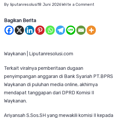
on
By
liputanresolusi
18 Juni 2026
Write a Comment
Terkait
Bagikan Berita
Dugaan
Penyimpang
Anggaran
di
Waykanan | Liputanresolusi.com
BPRS,Komis
II
Terkait viralnya pemberitaan dugaan
Segera
penyimpangan anggaran di Bank Syariah PT.BPRS
Panggil
Waykanan di puluhan media online, akhirnya
Pihak
mendapat tanggapan dari DPRD Komisi II
Terkait
Waykanan.
dan
BPKAD
Ariyansah S.Sos.SH yang mewakili komisi II kepada