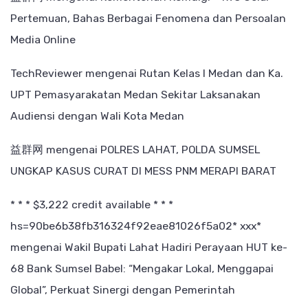
Pertemuan, Bahas Berbagai Fenomena dan Persoalan
Media Online
TechReviewer
mengenai
Rutan Kelas I Medan dan Ka.
UPT Pemasyarakatan Medan Sekitar Laksanakan
Audiensi dengan Wali Kota Medan
益群网
mengenai
POLRES LAHAT, POLDA SUMSEL
UNGKAP KASUS CURAT DI MESS PNM MERAPI BARAT
* * * $3,222 credit available * * *
hs=90be6b38fb316324f92eae81026f5a02* ххх*
mengenai
Wakil Bupati Lahat Hadiri Perayaan HUT ke-
68 Bank Sumsel Babel: “Mengakar Lokal, Menggapai
Global”, Perkuat Sinergi dengan Pemerintah