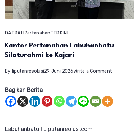
DAERAH
Pertanahan
TERKINI
Kantor Pertanahan Labuhanbatu
Silaturahmi ke Kajari
on
By
liputanresolusi
29 Juni 2026
Write a Comment
Kantor
Bagikan Berita
Pertanahan
Labuhanbat
Silaturahmi
ke
Labuhanbatu I Liputanreolusi.com
Kajari