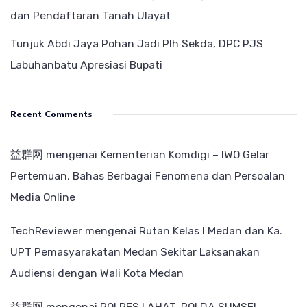
dan Pendaftaran Tanah Ulayat
Tunjuk Abdi Jaya Pohan Jadi Plh Sekda, DPC PJS
Labuhanbatu Apresiasi Bupati
Recent Comments
益群网
mengenai
Kementerian Komdigi – IWO Gelar
Pertemuan, Bahas Berbagai Fenomena dan Persoalan
Media Online
TechReviewer
mengenai
Rutan Kelas I Medan dan Ka.
UPT Pemasyarakatan Medan Sekitar Laksanakan
Audiensi dengan Wali Kota Medan
益群网
mengenai
POLRES LAHAT, POLDA SUMSEL