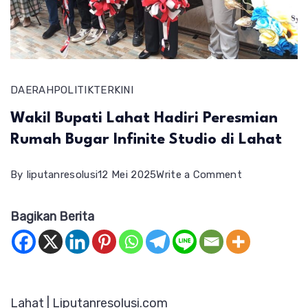
DAERAH
POLITIK
TERKINI
Wakil Bupati Lahat Hadiri Peresmian
Rumah Bugar Infinite Studio di Lahat
on
By
liputanresolusi
12 Mei 2025
Write a Comment
Wakil
Bagikan Berita
Bupati
Lahat
Hadiri
Peresmian
Lahat | Liputanresolusi.com
Rumah