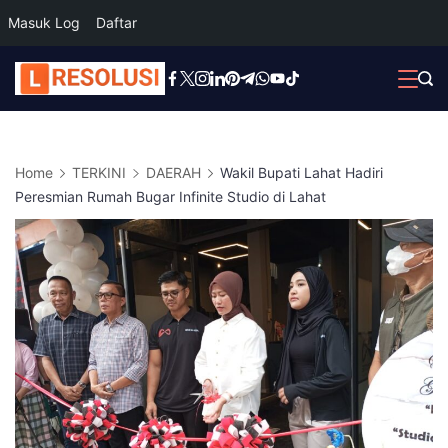
Masuk Log
Daftar
Skip
to
content
Home
TERKINI
DAERAH
Wakil Bupati Lahat Hadiri
Peresmian Rumah Bugar Infinite Studio di Lahat