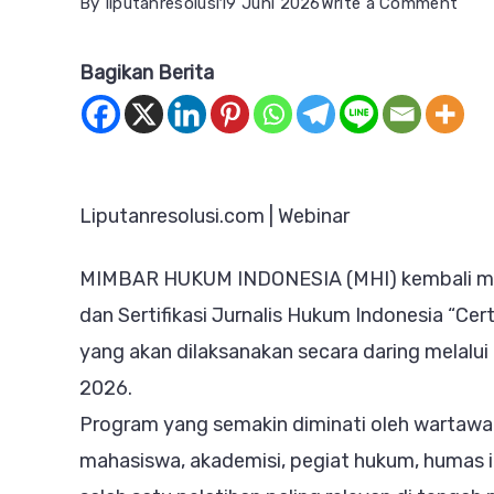
on
By
liputanresolusi
19 Juni 2026
Write a Comment
Pela
Bagikan Berita
dan
Serti
Jurn
Huk
Liputanresolusi.com | Webinar
C.IL
Beka
MIMBAR HUKUM INDONESIA (MHI) kembali men
Pent
dan Sertifikasi Jurnalis Hukum Indonesia “Cert
Hind
yang akan dilaksanakan secara daring melalu
dan
2026.
Hada
Program yang semakin diminati oleh wartawan,
Risi
mahasiswa, akademisi, pegiat hukum, humas ins
Huk