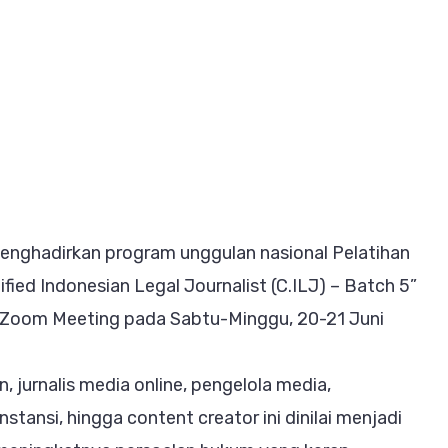
tihan
fikasi
alis
um
J
l
ghadirkan program unggulan nasional Pelatihan
ing
ified Indonesian Legal Journalist (C.ILJ) – Batch 5”
ari
i Zoom Meeting pada Sabtu-Minggu, 20-21 Juni
pi
 jurnalis media online, pengelola media,
ko
tansi, hingga content creator ini dinilai menjadi
um