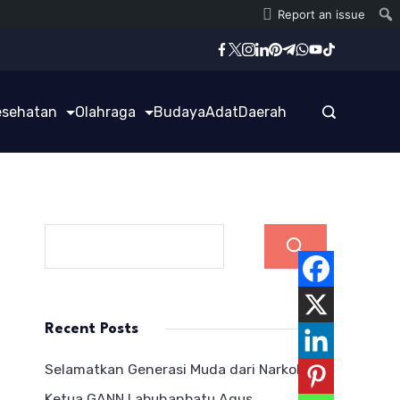
Report an issue
esehatan
Olahraga
Budaya
Adat
Daerah
Cari
Recent Posts
Selamatkan Generasi Muda dari Narkoba,
Ketua GANN Labuhanbatu Agus