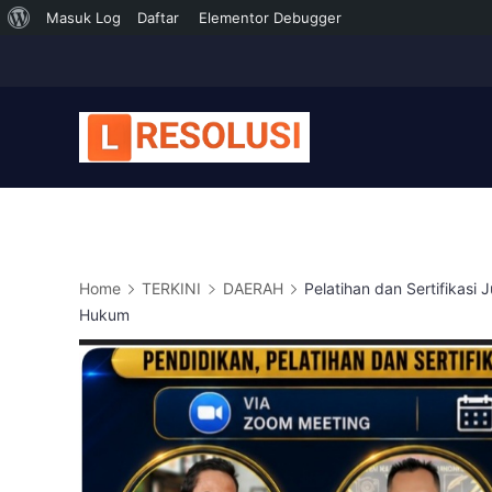
Tentang
Masuk Log
Daftar
Elementor Debugger
Skip
WordPress
to
content
Home
TERKINI
DAERAH
Pelatihan dan Sertifikasi 
Hukum