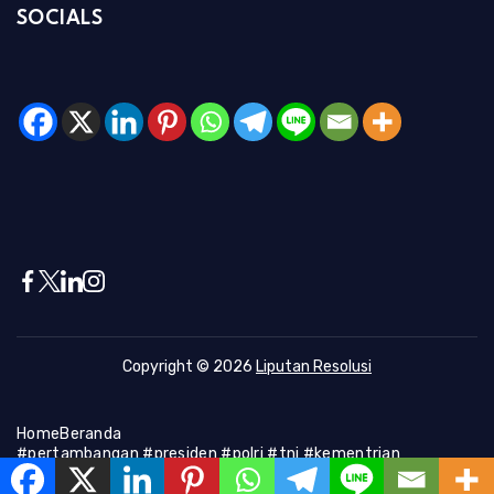
SOCIALS
Copyright © 2026
Liputan Resolusi
Home
Beranda
#pertambangan #presiden #polri #tni #kementrian
#presiden #Kapolri #indonesia