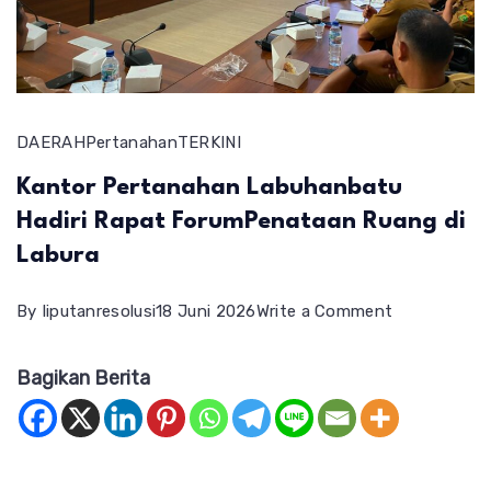
DAERAH
Pertanahan
TERKINI
Kantor Pertanahan Labuhanbatu
Hadiri Rapat ForumPenataan Ruang di
Labura
on
By
liputanresolusi
18 Juni 2026
Write a Comment
Kantor
Bagikan Berita
Pertanahan
Labuhanbat
Hadiri
Rapat