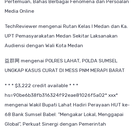
Pertemuan, Bahas Berbagai Fenomena dan Persoalan
Media Online
TechReviewer
mengenai
Rutan Kelas I Medan dan Ka.
UPT Pemasyarakatan Medan Sekitar Laksanakan
Audiensi dengan Wali Kota Medan
益群网
mengenai
POLRES LAHAT, POLDA SUMSEL
UNGKAP KASUS CURAT DI MESS PNM MERAPI BARAT
* * * $3,222 credit available * * *
hs=90be6b38fb316324f92eae81026f5a02* ххх*
mengenai
Wakil Bupati Lahat Hadiri Perayaan HUT ke-
68 Bank Sumsel Babel: “Mengakar Lokal, Menggapai
Global”, Perkuat Sinergi dengan Pemerintah