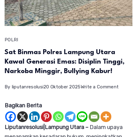
POLRI
Sat Binmas Polres Lampung Utara
Kawal Generasi Emas: Disiplin Tinggi,
Narkoba Minggir, Bullying Kabur!
on
By
liputanresolusi
20 Oktober 2025
Write a Comment
Sat
Bagikan Berita
Binmas
Polres
Lampun
Liputanresolusi|Lampung Utara –
Dalam upaya
Utara
menanamkan kesadaran hukum, meningkatkan