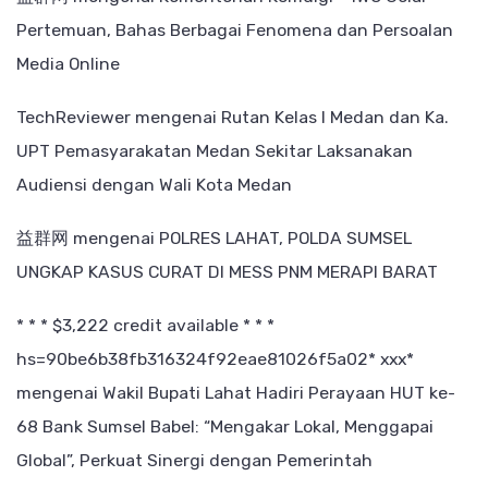
Pertemuan, Bahas Berbagai Fenomena dan Persoalan
Media Online
TechReviewer
mengenai
Rutan Kelas I Medan dan Ka.
UPT Pemasyarakatan Medan Sekitar Laksanakan
Audiensi dengan Wali Kota Medan
益群网
mengenai
POLRES LAHAT, POLDA SUMSEL
UNGKAP KASUS CURAT DI MESS PNM MERAPI BARAT
* * * $3,222 credit available * * *
hs=90be6b38fb316324f92eae81026f5a02* ххх*
mengenai
Wakil Bupati Lahat Hadiri Perayaan HUT ke-
68 Bank Sumsel Babel: “Mengakar Lokal, Menggapai
Global”, Perkuat Sinergi dengan Pemerintah