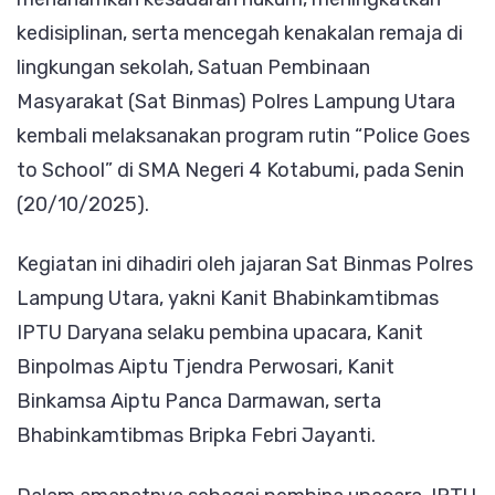
Kawal
kedisiplinan, serta mencegah kenakalan remaja di
Generas
lingkungan sekolah, Satuan Pembinaan
Emas:
Masyarakat (Sat Binmas) Polres Lampung Utara
Disiplin
kembali melaksanakan program rutin “Police Goes
Tinggi,
to School” di SMA Negeri 4 Kotabumi, pada Senin
Narkoba
(20/10/2025).
Minggir,
Kegiatan ini dihadiri oleh jajaran Sat Binmas Polres
Bullying
Lampung Utara, yakni Kanit Bhabinkamtibmas
Kabur!
IPTU Daryana selaku pembina upacara, Kanit
Binpolmas Aiptu Tjendra Perwosari, Kanit
Binkamsa Aiptu Panca Darmawan, serta
Bhabinkamtibmas Bripka Febri Jayanti.