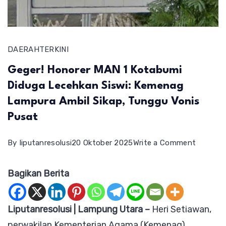
DAERAH
TERKINI
Geger! Honorer MAN 1 Kotabumi
Diduga Lecehkan Siswi: Kemenag
Lampura Ambil Sikap, Tunggu Vonis
Pusat
on
By
liputanresolusi
20 Oktober 2025
Write a Comment
Geger!
Bagikan Berita
Honorer
MAN
1
Liputanresolusi | Lampung Utara –
Heri Setiawan,
Kotabum
perwakilan Kementerian Agama (Kemenag)