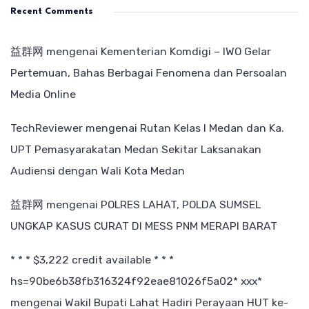
Recent Comments
益群网
mengenai
Kementerian Komdigi – IWO Gelar
Pertemuan, Bahas Berbagai Fenomena dan Persoalan
Media Online
TechReviewer
mengenai
Rutan Kelas I Medan dan Ka.
UPT Pemasyarakatan Medan Sekitar Laksanakan
Audiensi dengan Wali Kota Medan
益群网
mengenai
POLRES LAHAT, POLDA SUMSEL
UNGKAP KASUS CURAT DI MESS PNM MERAPI BARAT
* * * $3,222 credit available * * *
hs=90be6b38fb316324f92eae81026f5a02* ххх*
mengenai
Wakil Bupati Lahat Hadiri Perayaan HUT ke-