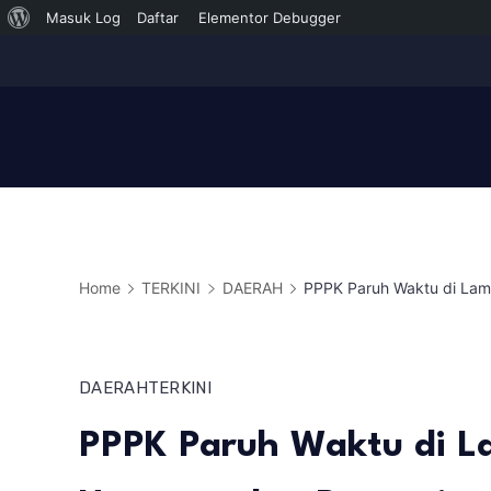
Tentang
Masuk Log
Daftar
Elementor Debugger
Skip
WordPress
to
content
Home
TERKINI
DAERAH
PPPK Paruh Waktu di Lam
DAERAH
TERKINI
PPPK Paruh Waktu di L