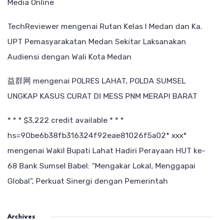
Media Online
TechReviewer
mengenai
Rutan Kelas I Medan dan Ka.
UPT Pemasyarakatan Medan Sekitar Laksanakan
Audiensi dengan Wali Kota Medan
益群网
mengenai
POLRES LAHAT, POLDA SUMSEL
UNGKAP KASUS CURAT DI MESS PNM MERAPI BARAT
* * * $3,222 credit available * * *
hs=90be6b38fb316324f92eae81026f5a02* ххх*
mengenai
Wakil Bupati Lahat Hadiri Perayaan HUT ke-
68 Bank Sumsel Babel: “Mengakar Lokal, Menggapai
Global”, Perkuat Sinergi dengan Pemerintah
Archives