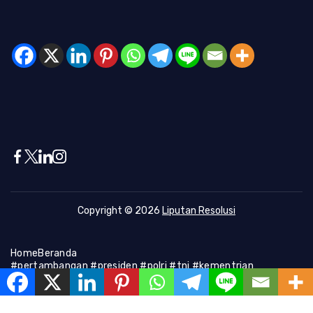
Copyright © 2026
Liputan Resolusi
Home
Beranda
#pertambangan #presiden #polri #tni #kementrian
#presiden #Kapolri #indonesia