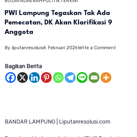
BUDAYA
DAERAH
POLITIK
TERKINI
PWI Lampung Tegaskan Tak Ada
Pemecatan, DK Akan Klarifikasi 9
Anggota
on
By
liputanresolusi
6 Februari 2026
Write a Comment
PWI
Bagikan Berita
Lampung
Tegaskan
Tak
Ada
Pemecata
DK
BANDAR LAMPUNG | Liputanresolusi.com
Akan
Klarifikasi