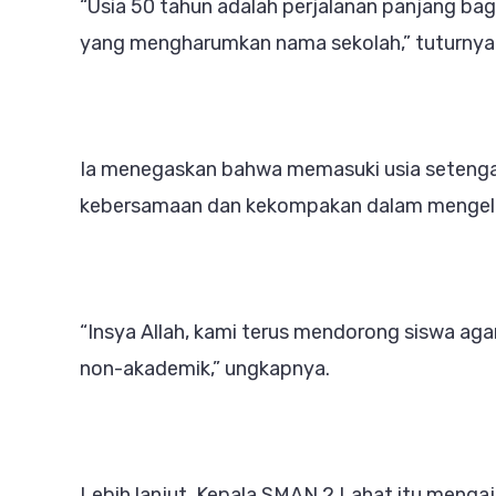
“Usia 50 tahun adalah perjalanan panjang b
yang mengharumkan nama sekolah,” tuturnya
Ia menegaskan bahwa memasuki usia seteng
kebersamaan dan kekompakan dalam mengelo
“Insya Allah, kami terus mendorong siswa ag
non-akademik,” ungkapnya.
Lebih lanjut, Kepala SMAN 2 Lahat itu mengaj