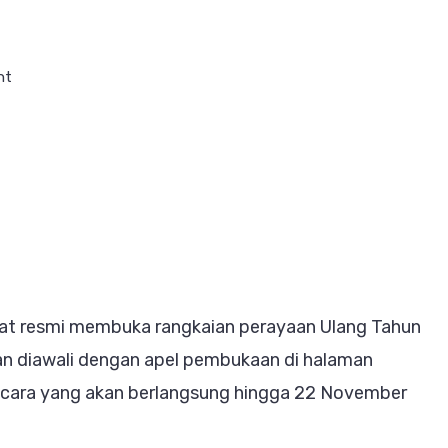
on
nt
SMAN
2
Lahat
Resmi
Meriahkan
Ulang
Tahun
at resmi membuka rangkaian perayaan Ulang Tahun
ke-
n diawali dengan apel pembukaan di halaman
50
 acara yang akan berlangsung hingga 22 November