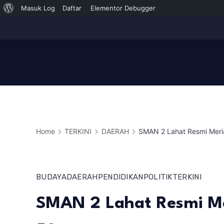
Tentang
Masuk Log
Daftar
Elementor Debugger
Skip
WordPress
to
content
Home
TERKINI
DAERAH
SMAN 2 Lahat Resmi Meri
BUDAYA
DAERAH
PENDIDIKAN
POLITIK
TERKINI
SMAN 2 Lahat Resmi Me