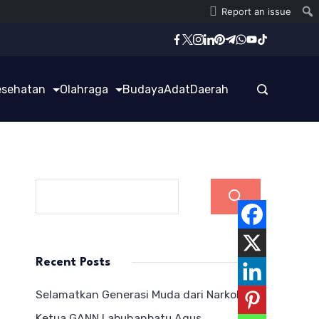
Report an issue
esehatan
Olahraga
Budaya
Adat
Daerah
Cari
Recent Posts
Selamatkan Generasi Muda dari Narkoba,
Ketua GANN Labuhanbatu Agus