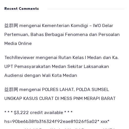
Recent Comments
益群网
mengenai
Kementerian Komdigi – IWO Gelar
Pertemuan, Bahas Berbagai Fenomena dan Persoalan
Media Online
TechReviewer
mengenai
Rutan Kelas I Medan dan Ka.
UPT Pemasyarakatan Medan Sekitar Laksanakan
Audiensi dengan Wali Kota Medan
益群网
mengenai
POLRES LAHAT, POLDA SUMSEL
UNGKAP KASUS CURAT DI MESS PNM MERAPI BARAT
* * * $3,222 credit available * * *
hs=90be6b38fb316324f92eae81026f5a02* ххх*