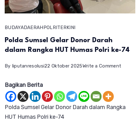
BUDAYA
DAERAH
POLRI
TERKINI
Polda Sumsel Gelar Donor Darah
dalam Rangka HUT Humas Polri ke-74
on
By
liputanresolusi
22 Oktober 2025
Write a Comment
Polda
Bagikan Berita
Sumsel
Gelar
Donor
Polda Sumsel Gelar Donor Darah dalam Rangka
Darah
HUT Humas Polri ke-74
dalam
Rangka