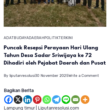
ADAT
BUDAYA
DAERAH
POLITIK
TERKINI
Puncak Resepsi Perayaan Hari Ulang
Tahun Desa Sadar Sriwijaya ke 72
Dihadiri oleh Pejabat Daerah dan Pusat
on
By
liputanresolusi
30 November 2025
Write a Comment
Punca
Bagikan Berita
Resep
Peray
Hari
Lampung timur | Liputanresolusi.com