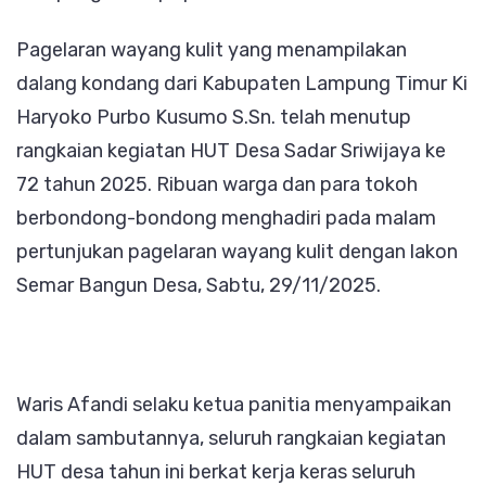
Ulang
Pagelaran wayang kulit yang menampilakan
Tahun
dalang kondang dari Kabupaten Lampung Timur Ki
Desa
Haryoko Purbo Kusumo S.Sn. telah menutup
Sadar
rangkaian kegiatan HUT Desa Sadar Sriwijaya ke
Sriwij
72 tahun 2025. Ribuan warga dan para tokoh
ke
berbondong-bondong menghadiri pada malam
72
pertunjukan pagelaran wayang kulit dengan lakon
Dihadi
Semar Bangun Desa, Sabtu, 29/11/2025.
oleh
Pejab
Daera
dan
Waris Afandi selaku ketua panitia menyampaikan
Pusat
dalam sambutannya, seluruh rangkaian kegiatan
HUT desa tahun ini berkat kerja keras seluruh