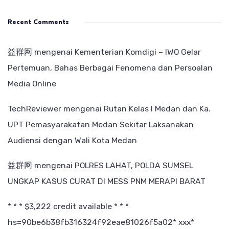
Recent Comments
益群网
mengenai
Kementerian Komdigi – IWO Gelar
Pertemuan, Bahas Berbagai Fenomena dan Persoalan
Media Online
TechReviewer
mengenai
Rutan Kelas I Medan dan Ka.
UPT Pemasyarakatan Medan Sekitar Laksanakan
Audiensi dengan Wali Kota Medan
益群网
mengenai
POLRES LAHAT, POLDA SUMSEL
UNGKAP KASUS CURAT DI MESS PNM MERAPI BARAT
* * * $3,222 credit available * * *
hs=90be6b38fb316324f92eae81026f5a02* ххх*