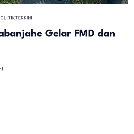
OLITIK
TERKINI
Kabanjahe Gelar FMD dan
on
nt
Keluarga
Besar
Rutan
Kabanjahe
Gelar
FMD