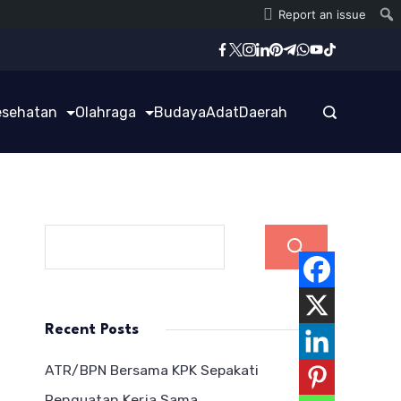
Report an issue
esehatan
Olahraga
Budaya
Adat
Daerah
Cari
Recent Posts
ATR/BPN Bersama KPK Sepakati
Penguatan Kerja Sama