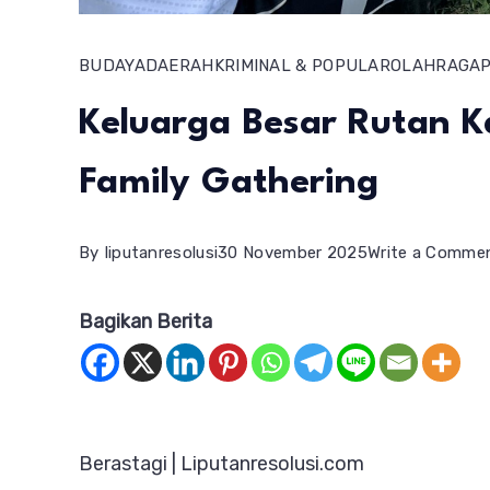
BUDAYA
DAERAH
KRIMINAL & POPULAR
OLAHRAGA
P
Keluarga Besar Rutan 
Family Gathering
By
liputanresolusi
30 November 2025
Write a Comme
Bagikan Berita
Berastagi | Liputanresolusi.com