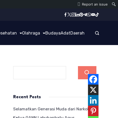
Report an issue
esehatan
Olahraga
Budaya
Adat
Daerah
Cari
Recent Posts
Selamatkan Generasi Muda dari Narkoba,
Ketua GANN Labuhanbatu Agus