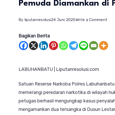
Pemuda Diamankan di 
on
By
liputanresolusi
24 Juni 2025
Write a Comment
Polr
Bagikan Berita
Lab
Ung
Kas
Nark
LABUHANBATU | Liputanresolusi.com
Dua
Pem
Satuan Reserse Narkoba Polres Labuhanbat
Dia
memerangi peredaran narkotika di wilayah h
di
petugas berhasil mengungkap kasus penyalah
Pan
mengamankan dua tersangka di Dusun Lesta