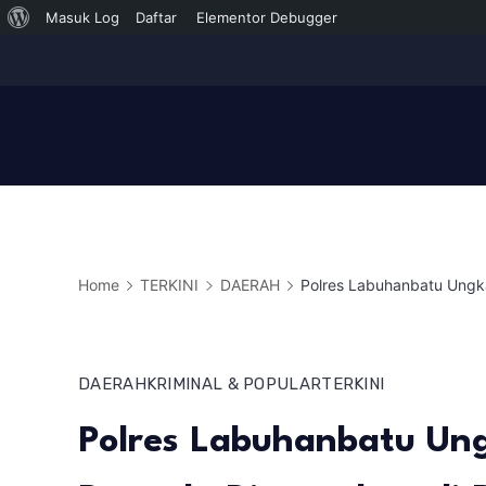
Tentang
Masuk Log
Daftar
Elementor Debugger
Skip
WordPress
to
content
Home
TERKINI
DAERAH
Polres Labuhanbatu Ungk
DAERAH
KRIMINAL & POPULAR
TERKINI
Polres Labuhanbatu Ung