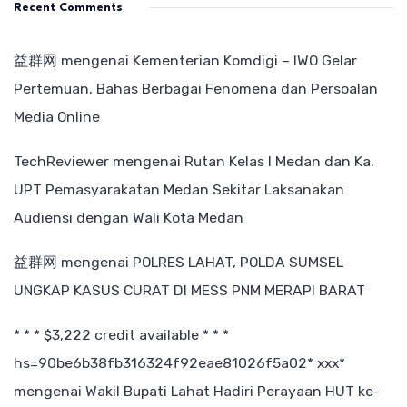
Recent Comments
益群网
mengenai
Kementerian Komdigi – IWO Gelar
Pertemuan, Bahas Berbagai Fenomena dan Persoalan
Media Online
TechReviewer
mengenai
Rutan Kelas I Medan dan Ka.
UPT Pemasyarakatan Medan Sekitar Laksanakan
Audiensi dengan Wali Kota Medan
益群网
mengenai
POLRES LAHAT, POLDA SUMSEL
UNGKAP KASUS CURAT DI MESS PNM MERAPI BARAT
* * * $3,222 credit available * * *
hs=90be6b38fb316324f92eae81026f5a02* ххх*
mengenai
Wakil Bupati Lahat Hadiri Perayaan HUT ke-