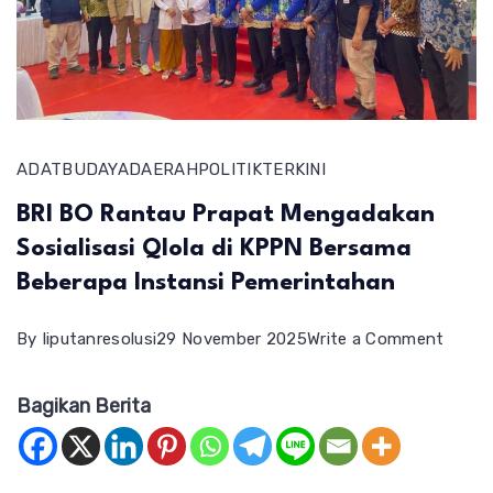
ADAT
BUDAYA
DAERAH
POLITIK
TERKINI
BRI BO Rantau Prapat Mengadakan
Sosialisasi Qlola di KPPN Bersama
Beberapa Instansi Pemerintahan
on
By
liputanresolusi
29 November 2025
Write a Comment
BRI
Bagikan Berita
BO
Ranta
Prapa