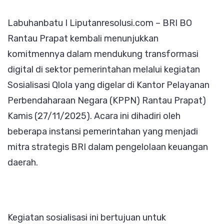
Menga
Labuhanbatu I Liputanresolusi.com – BRI BO
Sosial
Rantau Prapat kembali menunjukkan
Qlola
komitmennya dalam mendukung transformasi
di
digital di sektor pemerintahan melalui kegiatan
KPPN
Sosialisasi Qlola yang digelar di Kantor Pelayanan
Bersa
Perbendaharaan Negara (KPPN) Rantau Prapat)
Beber
Kamis (27/11/2025). Acara ini dihadiri oleh
Instan
beberapa instansi pemerintahan yang menjadi
Pemer
mitra strategis BRI dalam pengelolaan keuangan
daerah.
Kegiatan sosialisasi ini bertujuan untuk