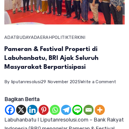
ADAT
BUDAYA
DAERAH
POLITIK
TERKINI
Pameran & Festival Properti di
Labuhanbatu, BRI Ajak Seluruh
Masyarakat Berpartisipasi
on
By
liputanresolusi
29 November 2025
Write a Comment
Pamer
Bagikan Berita
&
Festiv
Proper
Labuhanbatu I Liputanresolusi.com – Bank Rakyat
di
Indonesia (BRI) menggelar Pameran & Festival