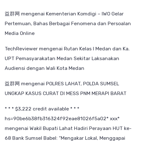
益群网
mengenai
Kementerian Komdigi – IWO Gelar
Pertemuan, Bahas Berbagai Fenomena dan Persoalan
Media Online
TechReviewer
mengenai
Rutan Kelas I Medan dan Ka.
UPT Pemasyarakatan Medan Sekitar Laksanakan
Audiensi dengan Wali Kota Medan
益群网
mengenai
POLRES LAHAT, POLDA SUMSEL
UNGKAP KASUS CURAT DI MESS PNM MERAPI BARAT
* * * $3,222 credit available * * *
hs=90be6b38fb316324f92eae81026f5a02* ххх*
mengenai
Wakil Bupati Lahat Hadiri Perayaan HUT ke-
68 Bank Sumsel Babel: “Mengakar Lokal, Menggapai