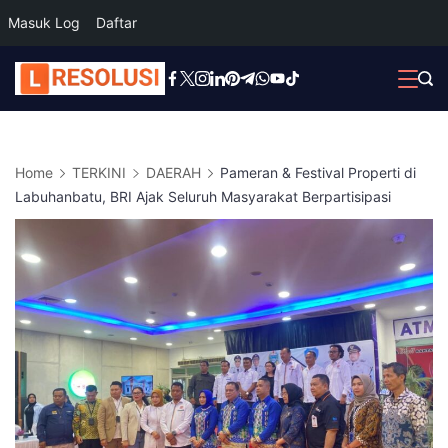
Masuk Log
Daftar
Skip
to
content
Home
TERKINI
DAERAH
Pameran & Festival Properti di
Labuhanbatu, BRI Ajak Seluruh Masyarakat Berpartisipasi