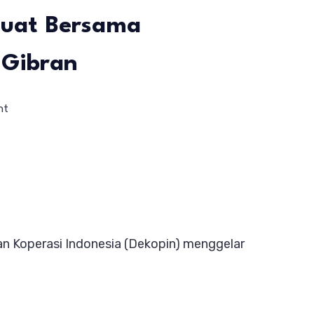
Kuat Bersama
 Gibran
on
nt
Miliki
Legalitas
yang
Kuat,
Priskhianto
n Koperasi Indonesia (Dekopin) menggelar
Optimis
DEKOPIN
Bangkit