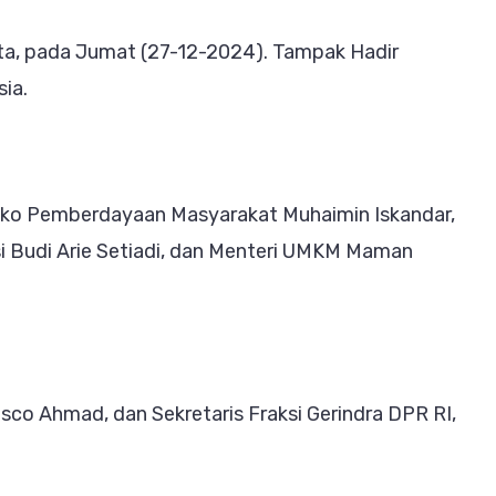
dan
Kuat
rta, pada Jumat (27-12-2024). Tampak Hadir
Bersama
ia.
Pemerintahan
Prabowo
Gibran
enko Pemberdayaan Masyarakat Muhaimin Iskandar,
si Budi Arie Setiadi, dan Menteri UMKM Maman
Dasco Ahmad, dan Sekretaris Fraksi Gerindra DPR RI,