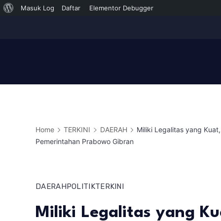
Tentang
Masuk Log
Daftar
Elementor Debugger
Skip
WordPress
to
content
Home
TERKINI
DAERAH
Miliki Legalitas yang Kua
Pemerintahan Prabowo Gibran
DAERAH
POLITIK
TERKINI
Miliki Legalitas yang K