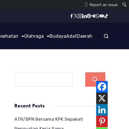
Report an issue
esehatan
Olahraga
Budaya
Adat
Daerah
Cari
Recent Posts
ATR/BPN Bersama KPK Sepakati
Penguatan Kerja Sama