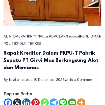
ADAT
DAERAH
KRIMINAL & POPULAR
Nasional
PENDIDIKAN
POLITIK
POLRI
TERKINI
Rapat Kreditur Dalam PKPU-T Pabrik
Sepatu PT Girvi Mas Berlangsung Alot
dan Memanas
on
By
liputanresolusi
13 Desember 2025
Write a Comment
Rapat
Bagikan Berita
Kredit
Dalam