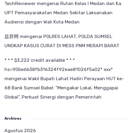
TechReviewer
mengenai
Rutan Kelas I Medan dan Ka.
UPT Pemasyarakatan Medan Sekitar Laksanakan
Audiensi dengan Wali Kota Medan
益群网
mengenai
POLRES LAHAT, POLDA SUMSEL
UNGKAP KASUS CURAT DI MESS PNM MERAPI BARAT
* * * $3,222 credit available * * *
hs=90be6b38fb316324f92eae81026f5a02* ххх*
mengenai
Wakil Bupati Lahat Hadiri Perayaan HUT ke-
68 Bank Sumsel Babel: “Mengakar Lokal, Menggapai
Global”, Perkuat Sinergi dengan Pemerintah
Archives
Agustus 2026