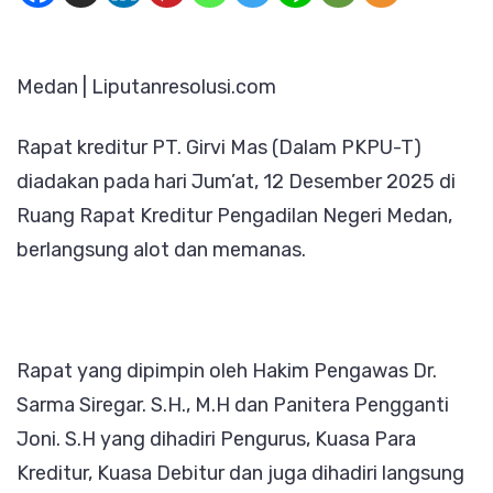
PKPU-
T
Medan | Liputanresolusi.com
Pabrik
Sepat
Rapat kreditur PT. Girvi Mas (Dalam PKPU-T)
PT
diadakan pada hari Jum’at, 12 Desember 2025 di
Girvi
Ruang Rapat Kreditur Pengadilan Negeri Medan,
Mas
berlangsung alot dan memanas.
Berla
Alot
dan
Mema
Rapat yang dipimpin oleh Hakim Pengawas Dr.
Sarma Siregar. S.H., M.H dan Panitera Pengganti
Joni. S.H yang dihadiri Pengurus, Kuasa Para
Kreditur, Kuasa Debitur dan juga dihadiri langsung