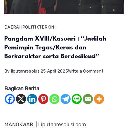
DAERAH
POLITIK
TERKINI
Pangdam XVIII/Kasuari : “Jadilah
Pemimpin Tegas/Keras dan
Berkarakter serta Berdedikasi”
on
By
liputanresolusi
25 April 2025
Write a Comment
Pangdam
Bagikan Berita
XVIII/Kasuar
:
“Jadilah
Pemimpin
MANOKWARI | Liputanresolusi.com
Tegas/Kera