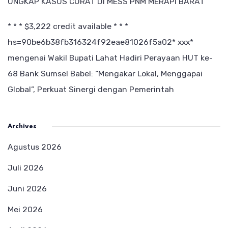
UNGKAP KASUS CURAT DI MESS PNM MERAPI BARAT
* * * $3,222 credit available * * *
hs=90be6b38fb316324f92eae81026f5a02* ххх*
mengenai
Wakil Bupati Lahat Hadiri Perayaan HUT ke-
68 Bank Sumsel Babel: “Mengakar Lokal, Menggapai
Global”, Perkuat Sinergi dengan Pemerintah
Archives
Agustus 2026
Juli 2026
Juni 2026
Mei 2026