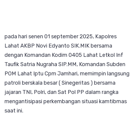
(
Sineger
TNI-
Polri
pada hari senen 01 september 2025, Kapolres
dan
Lahat AKBP Novi Edyanto SIK.MIK bersama
Pol
dengan Komandan Kodim 0405 Lahat Letkol Inf
Sat
Taufik Satria Nugraha SIP.MM, Komandan Subden
PP)
POM Lahat Iptu Cpm Jamhari, memimpin langsung
menja
patroli berskala besar ( Sinegeritas ) bersama
kondus
jajaran TNI, Polri, dan Sat Pol PP dalam rangka
wilaya
mengantisipasi perkembangan situasi kamtibmas
saat ini.