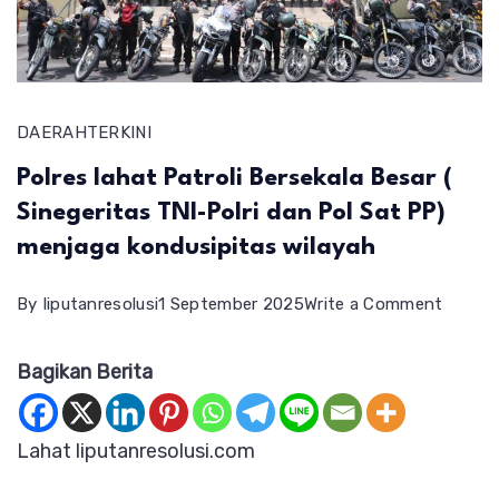
DAERAH
TERKINI
Polres lahat Patroli Bersekala Besar (
Sinegeritas TNI-Polri dan Pol Sat PP)
menjaga kondusipitas wilayah
on
By
liputanresolusi
1 September 2025
Write a Comment
Polres
Bagikan Berita
lahat
Patroli
Bersek
Lahat liputanresolusi.com
Besar