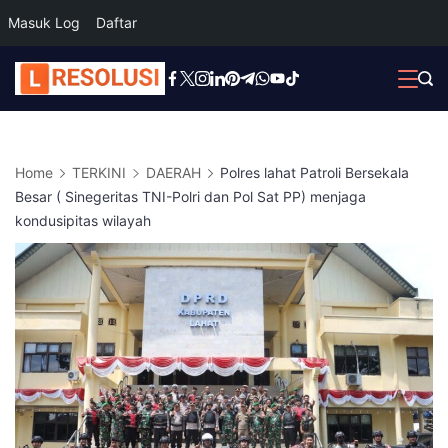
Masuk Log
Daftar
Skip
to
content
Home
TERKINI
DAERAH
Polres lahat Patroli Bersekala
Besar ( Sinegeritas TNI-Polri dan Pol Sat PP) menjaga
kondusipitas wilayah