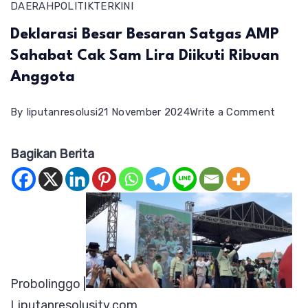
DAERAH
POLITIK
TERKINI
Deklarasi Besar Besaran Satgas AMP
Sahabat Cak Sam Lira Diikuti Ribuan
Anggota
on
By
liputanresolusi
21 November 2024
Write a Comment
Deklar
Bagikan Berita
Besar
Besar
Satga
AMP
Sahab
Cak
Sam
Probolinggo |
Lira
Liputanresolusitv.com