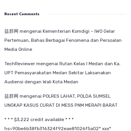
Recent Comments
益群网
mengenai
Kementerian Komdigi – IWO Gelar
Pertemuan, Bahas Berbagai Fenomena dan Persoalan
Media Online
TechReviewer
mengenai
Rutan Kelas I Medan dan Ka.
UPT Pemasyarakatan Medan Sekitar Laksanakan
Audiensi dengan Wali Kota Medan
益群网
mengenai
POLRES LAHAT, POLDA SUMSEL
UNGKAP KASUS CURAT DI MESS PNM MERAPI BARAT
* * * $3,222 credit available * * *
hs=90be6b38fb316324f92eae81026f5a02* ххх*