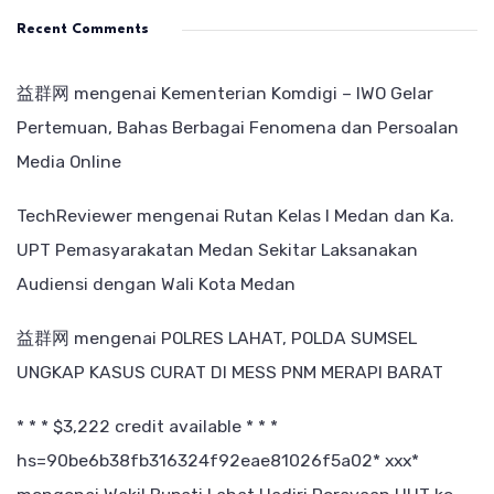
Recent Comments
益群网
mengenai
Kementerian Komdigi – IWO Gelar
Pertemuan, Bahas Berbagai Fenomena dan Persoalan
Media Online
TechReviewer
mengenai
Rutan Kelas I Medan dan Ka.
UPT Pemasyarakatan Medan Sekitar Laksanakan
Audiensi dengan Wali Kota Medan
益群网
mengenai
POLRES LAHAT, POLDA SUMSEL
UNGKAP KASUS CURAT DI MESS PNM MERAPI BARAT
* * * $3,222 credit available * * *
hs=90be6b38fb316324f92eae81026f5a02* ххх*