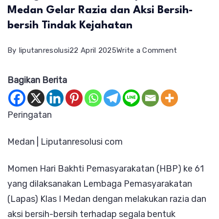
Medan Gelar Razia dan Aksi Bersih-
bersih Tindak Kejahatan
on
By
liputanresolusi
22 April 2025
Write a Comment
Peringatan
Bagikan Berita
HBP
ke
61,
Peringatan
Lapas
Medan | Liputanresolusi com
Klas
I
Momen Hari Bakhti Pemasyarakatan (HBP) ke 61
Medan
yang dilaksanakan Lembaga Pemasyarakatan
Gelar
(Lapas) Klas I Medan dengan melakukan razia dan
Razia
aksi bersih-bersih terhadap segala bentuk
dan