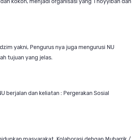
 dan kokoh, menjadi organisasi yang Thoyyibah dan
dzim yakni, Pengurus nya juga mengurusi NU
h tujuan yang jelas.
U berjalan dan keliatan : Pergerakan Sosial
ihidupkan masyarakat. Kolaborasi dehgan Muharrik /