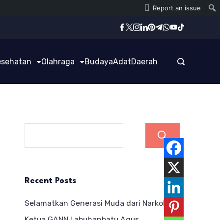
Report an issue
esehatan
Olahraga
Budaya
Adat
Daerah
Cari
Recent Posts
Selamatkan Generasi Muda dari Narkoba,
Ketua GANN Labuhanbatu Agus