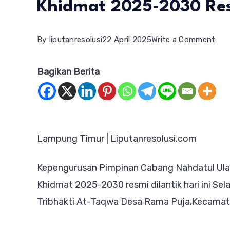
Khidmat 2025-2030 Res
on
By
liputanresolusi
22 April 2025
Write a Comment
Kep
Bagikan Berita
PC
Lam
Tim
Mas
Lampung Timur | Liputanresolusi.com
Khi
202
Kepengurusan Pimpinan Cabang Nahdatul Ul
203
Khidmat 2025-2030 resmi dilantik hari ini Se
Res
Tribhakti At-Taqwa Desa Rama Puja,Kecamat
Dila
PB