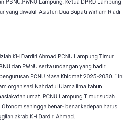
rusan PBNU,PWNU Lampung, Ketua DPRD Lampung
r yang diwakili Asisten Dua Bupati Wirham Riadi
idziah KH Dardiri Ahmad PCNU Lampung Timur
BNU dan PWNU serta undangan yang hadir
pengurusan PCNU Masa Khidmat 2025-2030. ” Ini
am organisasi Nahdatul Ulama lima tahun
maslakatan umat. PCNU Lampung Timur sudah
an Otonom sehingga benar- benar kedepan harus
nggilan akrab KH Dardiri Ahmad.