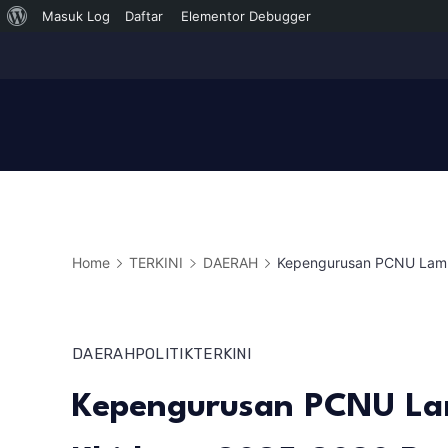
Tentang
Masuk Log
Daftar
Elementor Debugger
Skip
WordPress
to
content
Home
TERKINI
DAERAH
Kepengurusan PCNU Lamp
DAERAH
POLITIK
TERKINI
Kepengurusan PCNU La