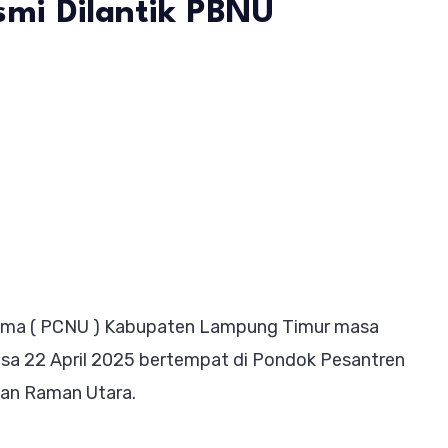
mi Dilantik PBNU
engurusan
NU
pung
ur
a
dmat
5-
ama ( PCNU ) Kabupaten Lampung Timur masa
0
lasa 22 April 2025 bertempat di Pondok Pesantren
mi
an Raman Utara.
ntik
NU