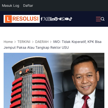
Masuk Log
Daftar
Skip
to
content
Home
TERKINI
DAERAH
IWO: Tidak Koperatif, KPK Bisa
Jemput Paksa Atau Tangkap Rektor USU