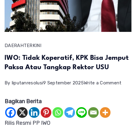
DAERAH
TERKINI
IWO: Tidak Koperatif, KPK Bisa Jemput
Paksa Atau Tangkap Rektor USU
on
By
liputanresolusi
9 September 2025
Write a Comment
IWO:
Bagikan Berita
Tidak
Kopera
KPK
Rilis Resmi PP IWO
Bisa