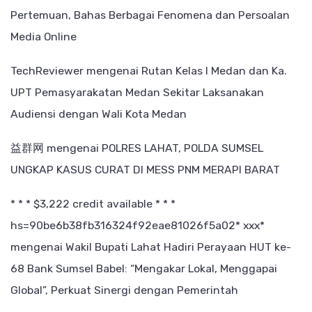
Pertemuan, Bahas Berbagai Fenomena dan Persoalan
Media Online
TechReviewer
mengenai
Rutan Kelas I Medan dan Ka.
UPT Pemasyarakatan Medan Sekitar Laksanakan
Audiensi dengan Wali Kota Medan
益群网
mengenai
POLRES LAHAT, POLDA SUMSEL
UNGKAP KASUS CURAT DI MESS PNM MERAPI BARAT
* * * $3,222 credit available * * *
hs=90be6b38fb316324f92eae81026f5a02* ххх*
mengenai
Wakil Bupati Lahat Hadiri Perayaan HUT ke-
68 Bank Sumsel Babel: “Mengakar Lokal, Menggapai
Global”, Perkuat Sinergi dengan Pemerintah