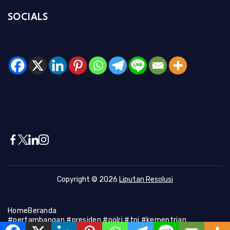
SOCIALS
Copyright © 2026
Liputan Resolusi
Home
Beranda
#pertambangan #presiden #polri #tni #kementrian
#presiden #Kapolri #indonesia