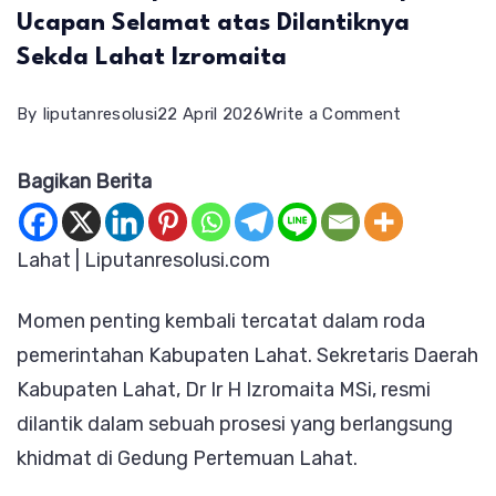
Ucapan Selamat atas Dilantiknya
Sekda Lahat Izromaita
on
By
liputanresolusi
22 April 2026
Write a Comment
Penuh
Bagikan Berita
Harapan
Baru!
Khoiri
Lahat | Liputanresolusi.com
Sampaikan
Momen penting kembali tercatat dalam roda
Ucapan
pemerintahan Kabupaten Lahat. Sekretaris Daerah
Selamat
Kabupaten Lahat, Dr Ir H Izromaita MSi, resmi
atas
dilantik dalam sebuah prosesi yang berlangsung
Dilantiknya
khidmat di Gedung Pertemuan Lahat.
Sekda
Lahat