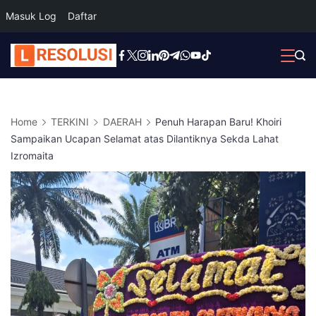
Masuk Log
Daftar
Skip
to
content
Home
TERKINI
DAERAH
Penuh Harapan Baru! Khoiri
Sampaikan Ucapan Selamat atas Dilantiknya Sekda Lahat
Izromaita