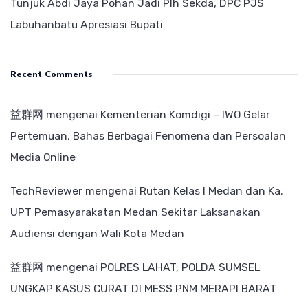
Tunjuk Abdi Jaya Pohan Jadi Plh Sekda, DPC PJS
Labuhanbatu Apresiasi Bupati
Recent Comments
益群网
mengenai
Kementerian Komdigi – IWO Gelar
Pertemuan, Bahas Berbagai Fenomena dan Persoalan
Media Online
TechReviewer
mengenai
Rutan Kelas I Medan dan Ka.
UPT Pemasyarakatan Medan Sekitar Laksanakan
Audiensi dengan Wali Kota Medan
益群网
mengenai
POLRES LAHAT, POLDA SUMSEL
UNGKAP KASUS CURAT DI MESS PNM MERAPI BARAT