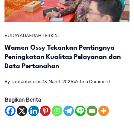
BUDAYA
DAERAH
TERKINI
Wamen Ossy Tekankan Pentingnya
Peningkatan Kualitas Pelayanan dan
Data Pertanahan
on
By
liputanresolusi
13 Maret 2026
Write a Comment
Wamen
Bagikan Berita
Ossy
Tekankan
Pentingny
Peningkat