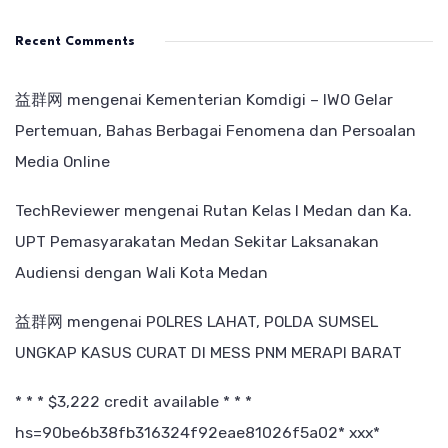
Recent Comments
益群网
mengenai
Kementerian Komdigi – IWO Gelar
Pertemuan, Bahas Berbagai Fenomena dan Persoalan
Media Online
TechReviewer
mengenai
Rutan Kelas I Medan dan Ka.
UPT Pemasyarakatan Medan Sekitar Laksanakan
Audiensi dengan Wali Kota Medan
益群网
mengenai
POLRES LAHAT, POLDA SUMSEL
UNGKAP KASUS CURAT DI MESS PNM MERAPI BARAT
* * * $3,222 credit available * * *
hs=90be6b38fb316324f92eae81026f5a02* ххх*