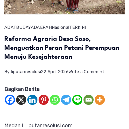
ADAT
BUDAYA
DAERAH
Nasional
TERKINI
Reforma Agraria Desa Soso,
Menguatkan Peran Petani Perempuan
Menuju Kesejahteraan
on
By
liputanresolusi
22 April 2026
Write a Comment
Reforma
Bagikan Berita
Agraria
Desa
Soso,
Menguatka
Medan I Liputanresolusi.com
Peran