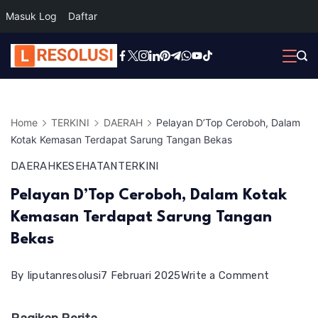
Masuk Log
Daftar
Skip
to
content
Home
TERKINI
DAERAH
Pelayan D’Top Ceroboh, Dalam
Kotak Kemasan Terdapat Sarung Tangan Bekas
DAERAH
KESEHATAN
TERKINI
Pelayan D’Top Ceroboh, Dalam Kotak
Kemasan Terdapat Sarung Tangan
Bekas
on
By
liputanresolusi
7 Februari 2025
Write a Comment
Pelayan