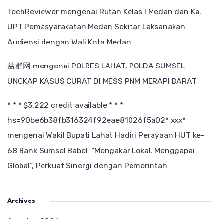
TechReviewer
mengenai
Rutan Kelas I Medan dan Ka.
UPT Pemasyarakatan Medan Sekitar Laksanakan
Audiensi dengan Wali Kota Medan
益群网
mengenai
POLRES LAHAT, POLDA SUMSEL
UNGKAP KASUS CURAT DI MESS PNM MERAPI BARAT
* * * $3,222 credit available * * *
hs=90be6b38fb316324f92eae81026f5a02* ххх*
mengenai
Wakil Bupati Lahat Hadiri Perayaan HUT ke-
68 Bank Sumsel Babel: “Mengakar Lokal, Menggapai
Global”, Perkuat Sinergi dengan Pemerintah
Archives