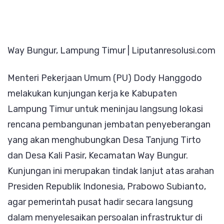
Jembata
Kali
Pasir–
Way Bungur, Lampung Timur | Liputanresolusi.com
Tanjung
Tirto,
Menteri Pekerjaan Umum (PU) Dody Hanggodo
Normalisa
melakukan kunjungan kerja ke Kabupaten
Sungai
Lampung Timur untuk meninjau langsung lokasi
Jadi
rencana pembangunan jembatan penyeberangan
Perhatian
yang akan menghubungkan Desa Tanjung Tirto
Utama
dan Desa Kali Pasir, Kecamatan Way Bungur.
Kunjungan ini merupakan tindak lanjut atas arahan
Presiden Republik Indonesia, Prabowo Subianto,
agar pemerintah pusat hadir secara langsung
dalam menyelesaikan persoalan infrastruktur di