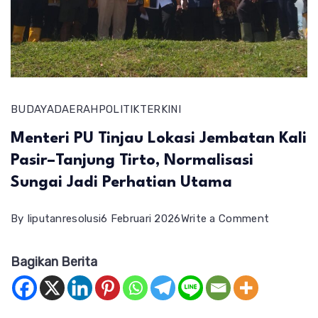
BUDAYA
DAERAH
POLITIK
TERKINI
Menteri PU Tinjau Lokasi Jembatan Kali
Pasir–Tanjung Tirto, Normalisasi
Sungai Jadi Perhatian Utama
on
By
liputanresolusi
6 Februari 2026
Write a Comment
Menteri
Bagikan Berita
PU
Tinjau
Lokasi