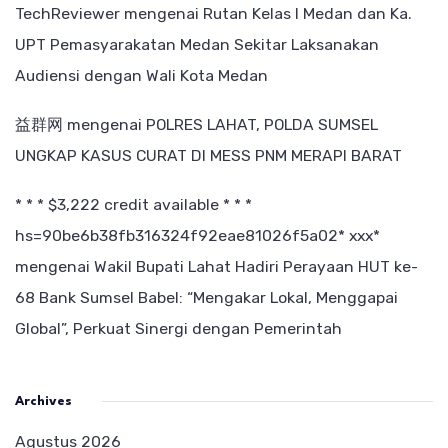
TechReviewer
mengenai
Rutan Kelas I Medan dan Ka.
UPT Pemasyarakatan Medan Sekitar Laksanakan
Audiensi dengan Wali Kota Medan
益群网
mengenai
POLRES LAHAT, POLDA SUMSEL
UNGKAP KASUS CURAT DI MESS PNM MERAPI BARAT
* * * $3,222 credit available * * *
hs=90be6b38fb316324f92eae81026f5a02* ххх*
mengenai
Wakil Bupati Lahat Hadiri Perayaan HUT ke-
68 Bank Sumsel Babel: “Mengakar Lokal, Menggapai
Global”, Perkuat Sinergi dengan Pemerintah
Archives
Agustus 2026