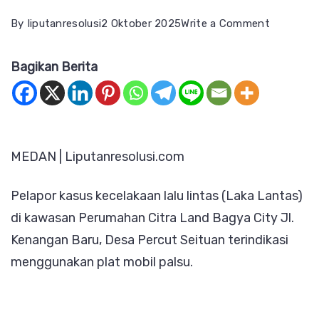
on
By
liputanresolusi
2 Oktober 2025
Write a Comment
Pelapor
Bagikan Berita
Laka
Lantas
Gunakan
Plat
MEDAN | Liputanresolusi.com
Palsu
#Polda
Pelapor kasus kecelakaan lalu lintas (Laka Lantas)
Sumut
di kawasan Perumahan Citra Land Bagya City Jl.
Pasti
Kenangan Baru, Desa Percut Seituan terindikasi
Dicek
menggunakan plat mobil palsu.