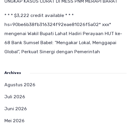
UNGKAP KASUS CURAT DI MESS PNM MERAPI BARAT
* * * $3,222 credit available * * *
hs=90be6b38fb316324f92eae81026f5a02* ххх*
mengenai
Wakil Bupati Lahat Hadiri Perayaan HUT ke-
68 Bank Sumsel Babel: “Mengakar Lokal, Menggapai
Global”, Perkuat Sinergi dengan Pemerintah
Archives
Agustus 2026
Juli 2026
Juni 2026
Mei 2026