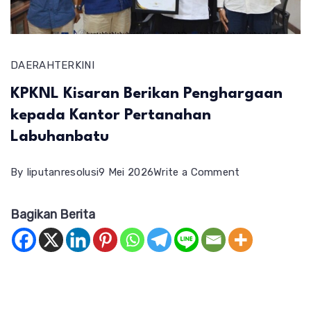
DAERAH
TERKINI
KPKNL Kisaran Berikan Penghargaan
kepada Kantor Pertanahan
Labuhanbatu
on
By
liputanresolusi
9 Mei 2026
Write a Comment
KPKNL
Bagikan Berita
Kisaran
Berikan
Penghargaan
kepada
Kantor