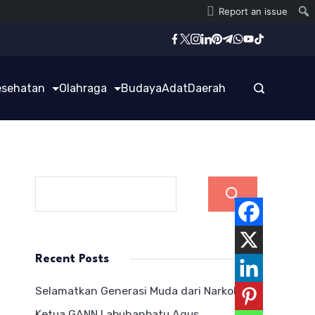
Report an issue
esehatan
Olahraga
Budaya
Adat
Daerah
Cari
Recent Posts
Selamatkan Generasi Muda dari Narkoba,
Ketua GANN Labuhanbatu Agus