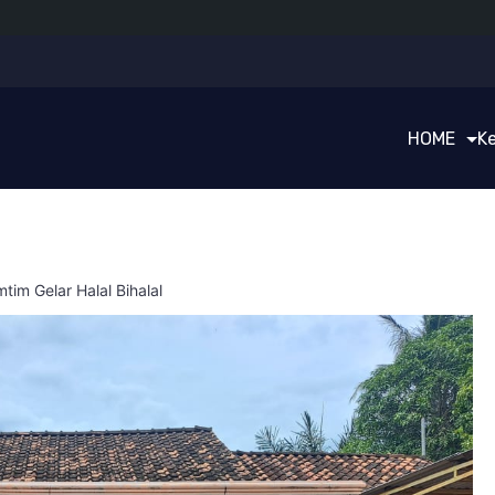
HOME
K
im Gelar Halal Bihalal