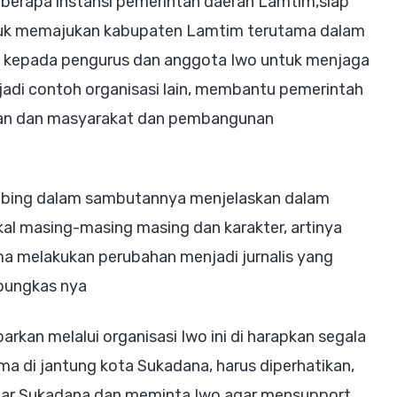
eberapa instansi pemerintah daerah Lamtim,siap
tuk memajukan kabupaten Lamtim terutama dalam
an kepada pengurus dan anggota Iwo untuk menjaga
adi contoh organisasi lain, membantu pemerintah
an dan masyarakat dan pembangunan
ubing dalam sambutannya menjelaskan dalam
kal masing-masing masing dan karakter, artinya
ma melakukan perubahan menjadi jurnalis yang
pungkas nya
kan melalui organisasi Iwo ini di harapkan segala
 di jantung kota Sukadana, harus diperhatikan,
pasar Sukadana,dan meminta Iwo agar mensupport