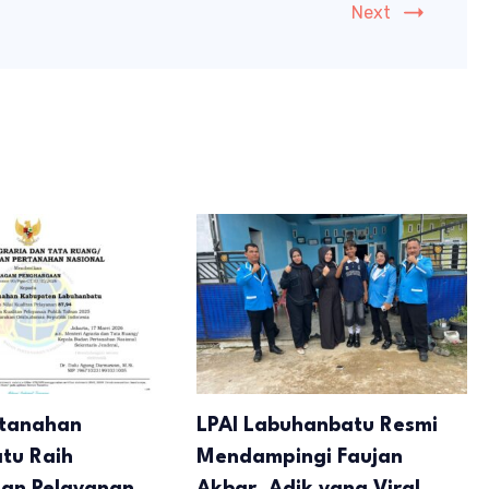
Next
rtanahan
LPAI Labuhanbatu Resmi
tu Raih
Mendampingi Faujan