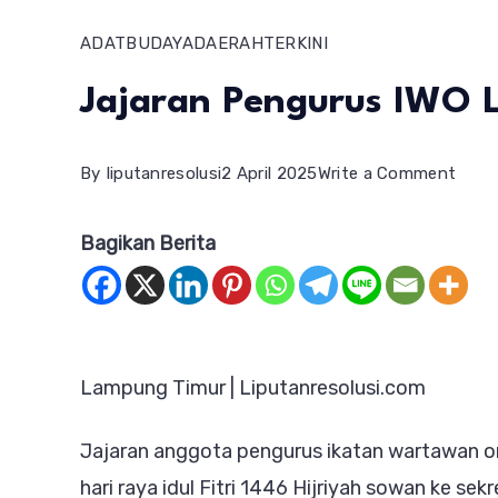
ADAT
BUDAYA
DAERAH
TERKINI
Jajaran Pengurus IWO L
on
By
liputanresolusi
2 April 2025
Write a Comment
Jajar
Bagikan Berita
Peng
IWO
Lamt
Gelar
Lampung Timur | Liputanresolusi.com
Halal
Bihal
Jajaran anggota pengurus ikatan wartawan o
hari raya idul Fitri 1446 Hijriyah sowan ke se