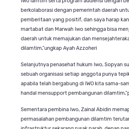
Iwo lamtim serta program audiensi dengan b
berkolaborasi dengan pemerintah daerah un
pemberitaan yang positif, dan saya harap k
martabat dan Marwah Iwo sehingga bisa menj
daerah untuk memajukan dan mensejahterak
dilamtim,”ungkap Ayah Azzoheri
Selanjutnya penasehat hukum Iwo, Sopyan s
sebuah organisasi setiap anggota punya tepi
apabila telah bergabung di IWO kita sama-sa
handal mensupport pembangunan dilamtim,”
Sementara pembina Iwo, Zainal Abidin memapar
permasalahan pembangunan dilamtim terutama
infrastruktur sekarang rusak parah, depan 