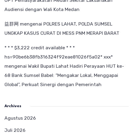
UPT Pemasyarakatan Medan Sekitar Laksanakan
Audiensi dengan Wali Kota Medan
益群网
mengenai
POLRES LAHAT, POLDA SUMSEL
UNGKAP KASUS CURAT DI MESS PNM MERAPI BARAT
* * * $3,222 credit available * * *
hs=90be6b38fb316324f92eae81026f5a02* ххх*
mengenai
Wakil Bupati Lahat Hadiri Perayaan HUT ke-
68 Bank Sumsel Babel: “Mengakar Lokal, Menggapai
Global”, Perkuat Sinergi dengan Pemerintah
Archives
Agustus 2026
Juli 2026