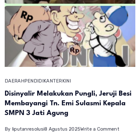
DAERAH
PENDIDIKAN
TERKINI
Disinyalir Melakukan Pungli, Jeruji Besi
Membayangi Tn. Emi Sulasmi Kepala
SMPN 3 Jati Agung
on
By
liputanresolusi
8 Agustus 2025
Write a Comment
Disinyalir