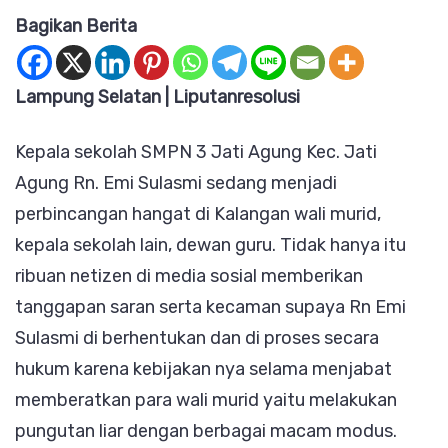
Bagikan Berita
Melakuka
Pungli,
Jeruji
Lampung Selatan | Liputanresolusi
Besi
Kepala sekolah SMPN 3 Jati Agung Kec. Jati
Membaya
Agung Rn. Emi Sulasmi sedang menjadi
Tn.
perbincangan hangat di Kalangan wali murid,
Emi
kepala sekolah lain, dewan guru. Tidak hanya itu
Sulasmi
ribuan netizen di media sosial memberikan
Kepala
tanggapan saran serta kecaman supaya Rn Emi
SMPN
Sulasmi di berhentukan dan di proses secara
3
hukum karena kebijakan nya selama menjabat
Jati
memberatkan para wali murid yaitu melakukan
Agung
pungutan liar dengan berbagai macam modus.