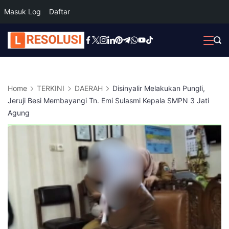
Masuk Log
Daftar
Skip
to
content
Home
TERKINI
DAERAH
Disinyalir Melakukan Pungli,
Jeruji Besi Membayangi Tn. Emi Sulasmi Kepala SMPN 3 Jati
Agung