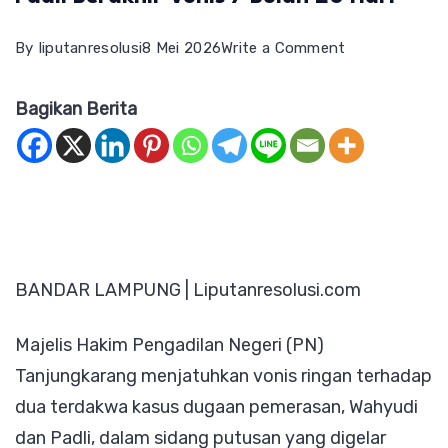
on
By
liputanresolusi
8 Mei 2026
Write a Comment
Kasus
Bagikan Berita
Dugaan
Pemerasan
Wahyudi
dan
Padli
Berakhir
BANDAR LAMPUNG | Liputanresolusi.com
Vonis
7
Majelis Hakim Pengadilan Negeri (PN)
Bulan
Tanjungkarang menjatuhkan vonis ringan terhadap
20
dua terdakwa kasus dugaan pemerasan, Wahyudi
Hari
dan Padli, dalam sidang putusan yang digelar