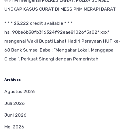
益群网
mengenai
POLRES LAHAT, POLDA SUMSEL
UNGKAP KASUS CURAT DI MESS PNM MERAPI BARAT
* * * $3,222 credit available * * *
hs=90be6b38fb316324f92eae81026f5a02* ххх*
mengenai
Wakil Bupati Lahat Hadiri Perayaan HUT ke-
68 Bank Sumsel Babel: “Mengakar Lokal, Menggapai
Global”, Perkuat Sinergi dengan Pemerintah
Archives
Agustus 2026
Juli 2026
Juni 2026
Mei 2026