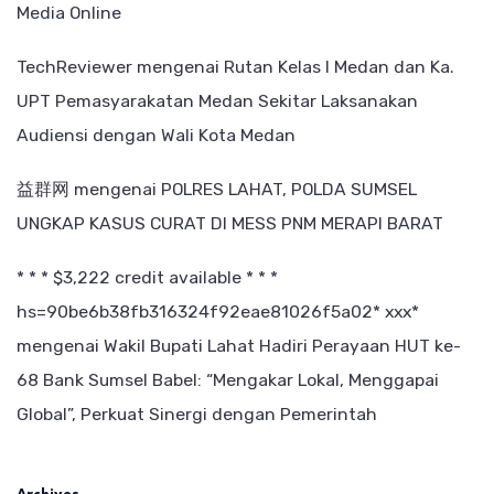
Media Online
TechReviewer
mengenai
Rutan Kelas I Medan dan Ka.
UPT Pemasyarakatan Medan Sekitar Laksanakan
Audiensi dengan Wali Kota Medan
益群网
mengenai
POLRES LAHAT, POLDA SUMSEL
UNGKAP KASUS CURAT DI MESS PNM MERAPI BARAT
* * * $3,222 credit available * * *
hs=90be6b38fb316324f92eae81026f5a02* ххх*
mengenai
Wakil Bupati Lahat Hadiri Perayaan HUT ke-
68 Bank Sumsel Babel: “Mengakar Lokal, Menggapai
Global”, Perkuat Sinergi dengan Pemerintah