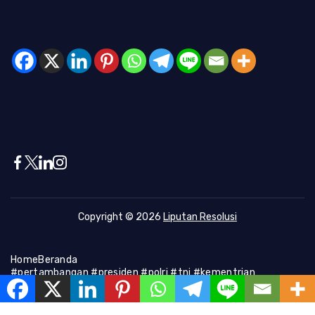
Copyright © 2026
Liputan Resolusi
Home
Beranda
#pertambangan #presiden #polri #tni #kementrian
#presiden #Kapolri #indonesia