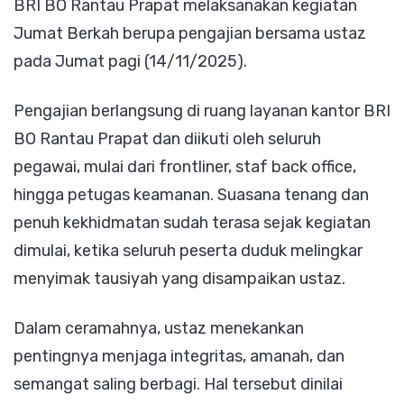
BRI BO Rantau Prapat melaksanakan kegiatan
Pengaj
Jumat Berkah berupa pengajian bersama ustaz
untuk
pada Jumat pagi (14/11/2025).
Tingka
Spiritu
Pengajian berlangsung di ruang layanan kantor BRI
Pegaw
BO Rantau Prapat dan diikuti oleh seluruh
pegawai, mulai dari frontliner, staf back office,
hingga petugas keamanan. Suasana tenang dan
penuh kekhidmatan sudah terasa sejak kegiatan
dimulai, ketika seluruh peserta duduk melingkar
menyimak tausiyah yang disampaikan ustaz.
Dalam ceramahnya, ustaz menekankan
pentingnya menjaga integritas, amanah, dan
semangat saling berbagi. Hal tersebut dinilai