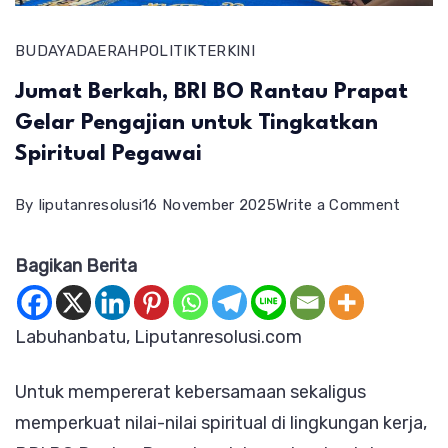
BUDAYA
DAERAH
POLITIK
TERKINI
Jumat Berkah, BRI BO Rantau Prapat
Gelar Pengajian untuk Tingkatkan
Spiritual Pegawai
on
By
liputanresolusi
16 November 2025
Write a Comment
Jumat
Bagikan Berita
Berkah
BRI
BO
Labuhanbatu, Liputanresolusi.com
Ranta
Untuk mempererat kebersamaan sekaligus
Prapa
memperkuat nilai-nilai spiritual di lingkungan kerja,
Gelar