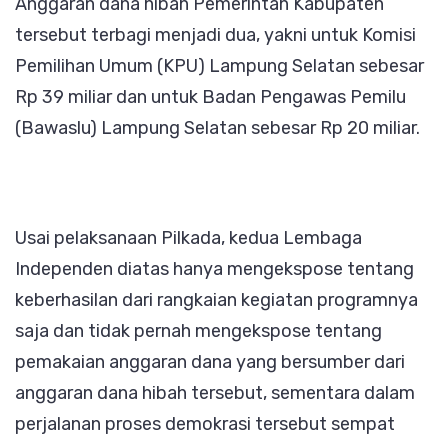
Anggaran dana hibah Pemerintah Kabupaten
Miliar
tersebut terbagi menjadi dua, yakni untuk Komisi
untuk
Pemilihan Umum (KPU) Lampung Selatan sebesar
Pelak
Rp 39 miliar dan untuk Badan Pengawas Pemilu
Pilkad
(Bawaslu) Lampung Selatan sebesar Rp 20 miliar.
Seren
2024
Usai pelaksanaan Pilkada, kedua Lembaga
Independen diatas hanya mengekspose tentang
keberhasilan dari rangkaian kegiatan programnya
saja dan tidak pernah mengekspose tentang
pemakaian anggaran dana yang bersumber dari
anggaran dana hibah tersebut, sementara dalam
perjalanan proses demokrasi tersebut sempat