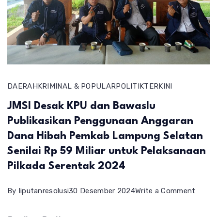
DAERAH
KRIMINAL & POPULAR
POLITIK
TERKINI
JMSI Desak KPU dan Bawaslu
Publikasikan Penggunaan Anggaran
Dana Hibah Pemkab Lampung Selatan
Senilai Rp 59 Miliar untuk Pelaksanaan
Pilkada Serentak 2024
on
By
liputanresolusi
30 Desember 2024
Write a Comment
JMSI