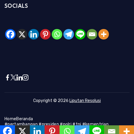
SOCIALS
Copyright © 2026
Liputan Resolusi
Home
Beranda
#pertambangan #presiden #polri #tni #kementrian
#presiden #Kapolri #indonesia