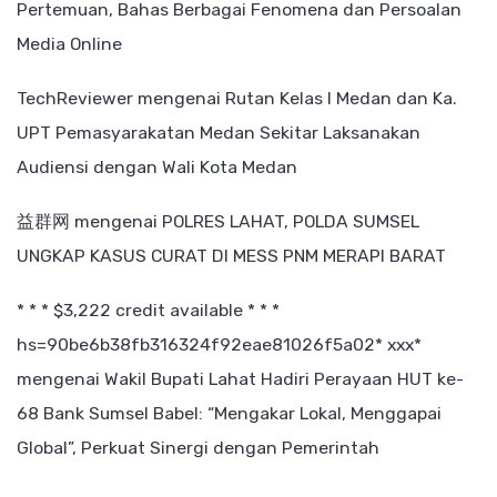
Pertemuan, Bahas Berbagai Fenomena dan Persoalan
Media Online
TechReviewer
mengenai
Rutan Kelas I Medan dan Ka.
UPT Pemasyarakatan Medan Sekitar Laksanakan
Audiensi dengan Wali Kota Medan
益群网
mengenai
POLRES LAHAT, POLDA SUMSEL
UNGKAP KASUS CURAT DI MESS PNM MERAPI BARAT
* * * $3,222 credit available * * *
hs=90be6b38fb316324f92eae81026f5a02* ххх*
mengenai
Wakil Bupati Lahat Hadiri Perayaan HUT ke-
68 Bank Sumsel Babel: “Mengakar Lokal, Menggapai
Global”, Perkuat Sinergi dengan Pemerintah