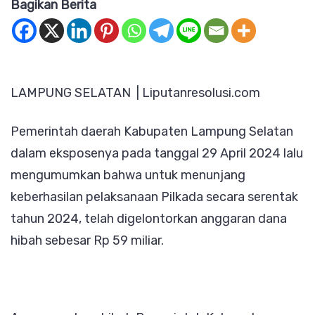
Bagikan Berita
Desak
KPU
dan
Bawas
LAMPUNG SELATAN | Liputanresolusi.com
Publik
Pengg
Pemerintah daerah Kabupaten Lampung Selatan
Angga
dalam eksposenya pada tanggal 29 April 2024 lalu
Dana
mengumumkan bahwa untuk menunjang
Hibah
keberhasilan pelaksanaan Pilkada secara serentak
Pemk
tahun 2024, telah digelontorkan anggaran dana
Lamp
hibah sebesar Rp 59 miliar.
Selat
Senilai
Rp
59