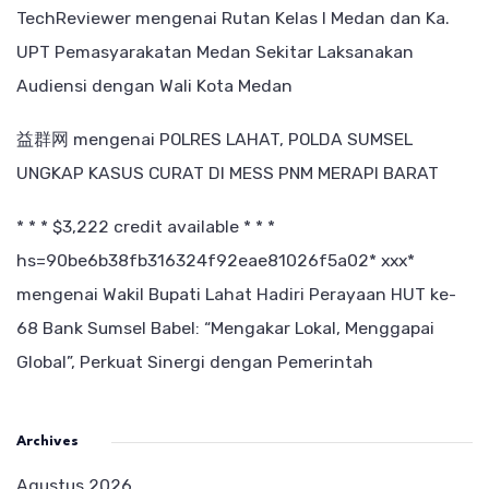
TechReviewer
mengenai
Rutan Kelas I Medan dan Ka.
UPT Pemasyarakatan Medan Sekitar Laksanakan
Audiensi dengan Wali Kota Medan
益群网
mengenai
POLRES LAHAT, POLDA SUMSEL
UNGKAP KASUS CURAT DI MESS PNM MERAPI BARAT
* * * $3,222 credit available * * *
hs=90be6b38fb316324f92eae81026f5a02* ххх*
mengenai
Wakil Bupati Lahat Hadiri Perayaan HUT ke-
68 Bank Sumsel Babel: “Mengakar Lokal, Menggapai
Global”, Perkuat Sinergi dengan Pemerintah
Archives
Agustus 2026