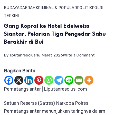
BUDAYA
DAERAH
KRIMINAL & POPULAR
POLITIK
POLRI
TERKINI
Gang Kopral ke Hotel Edelweiss
Siantar, Pelarian Tiga Pengedar Sabu
Berakhir di Bui
on
By
liputanresolusi
16 Maret 2026
Write a Comment
Gang
Bagikan Berita
Kopral
ke
Hotel
Pematangsiantar | Liputanresolusi.com
Edelweiss
Satuan Reserse (Satres) Narkoba Polres
Siantar,
Pematangsiantar menunjukkan taringnya dalam
Pelarian