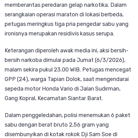
memberantas peredaran gelap narkotika. Dalam
Tiga
serangkaian operasi maraton di lokasi berbeda,
Pengedar
petugas meringkus tiga pria pengedar sabu yang
Sabu
ironisnya merupakan residivis kasus serupa.
Berakhir
di
Keterangan diperoleh awak media ini, aksi bersih-
Bui
bersih narkoba dimulai pada ​Jumat (6/3/2026),
malam sekira pukul 23.00 WIB. Petugas mencegat
GPP (24), warga Tapian Dolok, saat mengendarai
sepeda motor Honda Vario di Jalan Sudirman,
Gang Kopral, Kecamatan Siantar Barat.
​Dalam penggeledahan, polisi menemukan 6 paket
sabu dengan berat bruto 2,56 gram yang
disembunyikan di kotak rokok Dji Sam Soe di