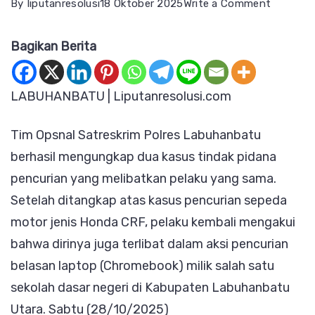
on
By
liputanresolusi
18 Oktober 2025
Write a Comment
Satreskr
Bagikan Berita
Polres
Labuhan
Berhasil
LABUHANBATU | Liputanresolusi.com
Ungkap
Tim Opsnal Satreskrim Polres Labuhanbatu
Komplot
berhasil mengungkap dua kasus tindak pidana
Curanmo
pencurian yang melibatkan pelaku yang sama.
dan
Setelah ditangkap atas kasus pencurian sepeda
Pencuri
motor jenis Honda CRF, pelaku kembali mengakui
Laptop
bahwa dirinya juga terlibat dalam aksi pencurian
Sekolah
belasan laptop (Chromebook) milik salah satu
sekolah dasar negeri di Kabupaten Labuhanbatu
Utara. Sabtu (28/10/2025)