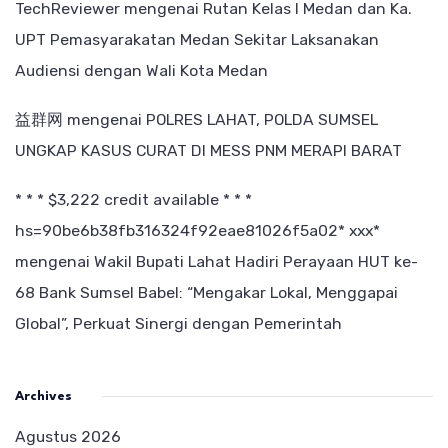
TechReviewer
mengenai
Rutan Kelas I Medan dan Ka.
UPT Pemasyarakatan Medan Sekitar Laksanakan
Audiensi dengan Wali Kota Medan
益群网
mengenai
POLRES LAHAT, POLDA SUMSEL
UNGKAP KASUS CURAT DI MESS PNM MERAPI BARAT
* * * $3,222 credit available * * *
hs=90be6b38fb316324f92eae81026f5a02* ххх*
mengenai
Wakil Bupati Lahat Hadiri Perayaan HUT ke-
68 Bank Sumsel Babel: “Mengakar Lokal, Menggapai
Global”, Perkuat Sinergi dengan Pemerintah
Archives
Agustus 2026