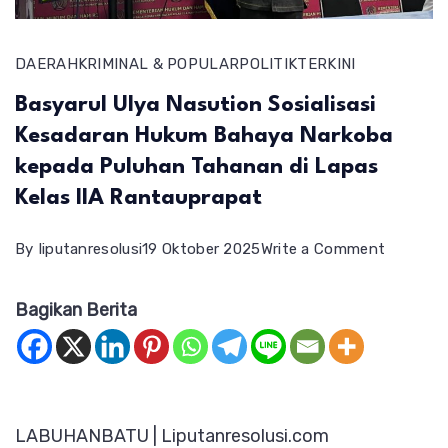
DAERAH
KRIMINAL & POPULAR
POLITIK
TERKINI
Basyarul Ulya Nasution Sosialisasi
Kesadaran Hukum Bahaya Narkoba
kepada Puluhan Tahanan di Lapas
Kelas IIA Rantauprapat
on
By
liputanresolusi
19 Oktober 2025
Write a Comment
Basyarul
Bagikan Berita
Ulya
Nasutio
Sosialisa
Kesadar
LABUHANBATU | Liputanresolusi.com
Hukum