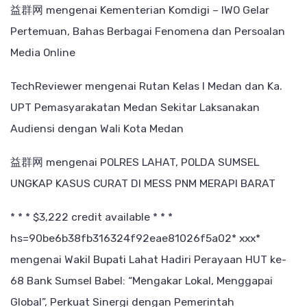
益群网
mengenai
Kementerian Komdigi – IWO Gelar
Pertemuan, Bahas Berbagai Fenomena dan Persoalan
Media Online
TechReviewer
mengenai
Rutan Kelas I Medan dan Ka.
UPT Pemasyarakatan Medan Sekitar Laksanakan
Audiensi dengan Wali Kota Medan
益群网
mengenai
POLRES LAHAT, POLDA SUMSEL
UNGKAP KASUS CURAT DI MESS PNM MERAPI BARAT
* * * $3,222 credit available * * *
hs=90be6b38fb316324f92eae81026f5a02* ххх*
mengenai
Wakil Bupati Lahat Hadiri Perayaan HUT ke-
68 Bank Sumsel Babel: “Mengakar Lokal, Menggapai
Global”, Perkuat Sinergi dengan Pemerintah