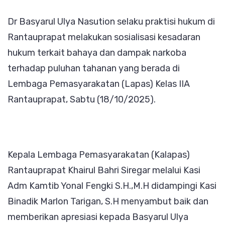
Bahaya
Dr Basyarul Ulya Nasution selaku praktisi hukum di
Narkoba
Rantauprapat melakukan sosialisasi kesadaran
kepada
hukum terkait bahaya dan dampak narkoba
Puluhan
terhadap puluhan tahanan yang berada di
Tahanan
Lembaga Pemasyarakatan (Lapas) Kelas IIA
di
Rantauprapat, Sabtu (18/10/2025).
Lapas
Kelas
IIA
Rantaup
Kepala Lembaga Pemasyarakatan (Kalapas)
Rantauprapat Khairul Bahri Siregar melalui Kasi
Adm Kamtib Yonal Fengki S.H.,M.H didampingi Kasi
Binadik Marlon Tarigan, S.H menyambut baik dan
memberikan apresiasi kepada Basyarul Ulya